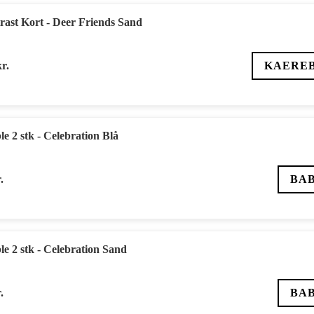
ast Kort - Deer Friends Sand
kr.
KAERE
e 2 stk - Celebration Blå
.
BA
e 2 stk - Celebration Sand
.
BA