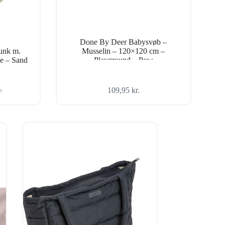
Done By Deer Babysvøb –
unk m.
Musselin – 120×120 cm –
ee – Sand
Playground – Pow
109,95
kr.
r.
ige
r..
..