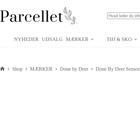
Fortsæt
til
indhold
Ingen
resultater
NYHEDER
UDSALG
MÆRKER
TØJ & SKO
Shop
MÆRKER
Done by Deer
Done By Deer Sensori
Forside