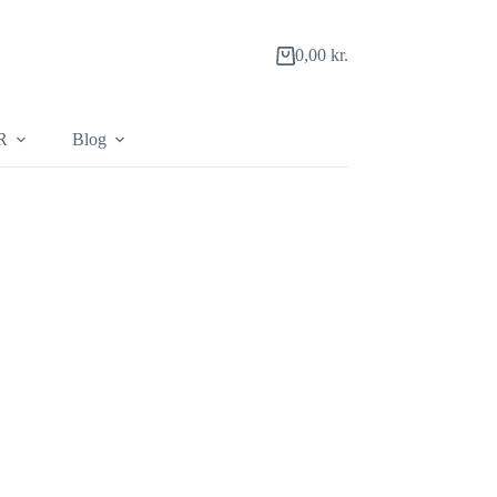
0,00
kr.
Indkøbskurv
R
Blog