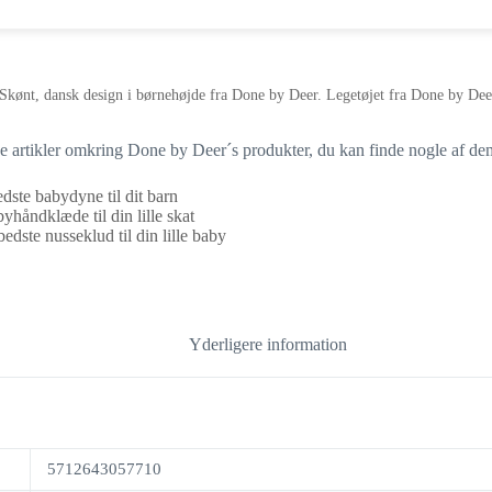
Skønt, dansk design i børnehøjde fra Done by Deer. Legetøjet fra Done by Deer 
ige artikler omkring Done by Deer´s produkter, du kan finde nogle af de
dste babydyne til dit barn
yhåndklæde til din lille skat
edste nusseklud til din lille baby
Yderligere information
5712643057710