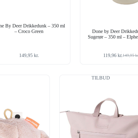
e By Deer Drikkedunk – 350 ml
– Croco Green
Done by Deer Drikked
Sugerør – 350 ml – Elph
149,95
kr.
119,96
kr.
149,95
k
Den
Den
oprindel
aktuelle
pris
pris
var:
er:
TILBUD
149,95 k
119,96 kr