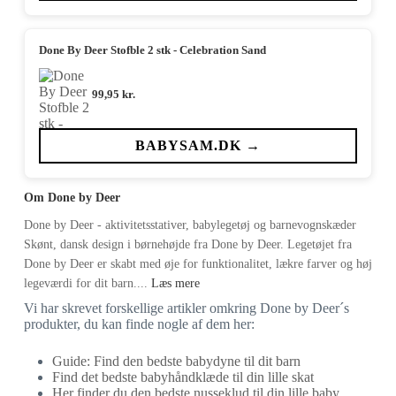
Done By Deer Stofble 2 stk - Celebration Sand
99,95
kr.
BABYSAM.DK →
Om Done by Deer
Done by Deer - aktivitetsstativer, babylegetøj og barnevognskæder
Skønt, dansk design i børnehøjde fra Done by Deer. Legetøjet fra
Done by Deer er skabt med øje for funktionalitet, lækre farver og høj
legeværdi for dit barn....
Læs mere
Vi har skrevet forskellige artikler omkring Done by Deer´s
produkter, du kan finde nogle af dem her:
Guide: Find den bedste babydyne til dit barn
Find det bedste babyhåndklæde til din lille skat
Her finder du den bedste nusseklud til din lille baby