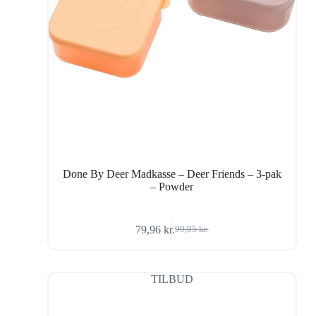
Done By Deer Madkasse – Deer Friends – 3-pak
– Powder
79,96
kr.
99,95
kr.
Den
Den
oprindelige
aktuelle
pris
pris
var:
er:
TILBUD
99,95 kr..
79,96 kr..