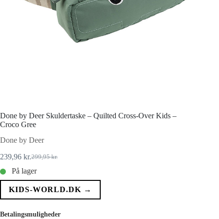
Done by Deer Skuldertaske – Quilted Cross-Over Kids –
Croco Gree
Done by Deer
239,96
kr.
299,95
kr.
Den
Den
oprindelige
aktuelle
På lager
pris
pris
var:
er:
KIDS-WORLD.DK →
299,95 kr..
239,96 kr..
Betalingsmuligheder