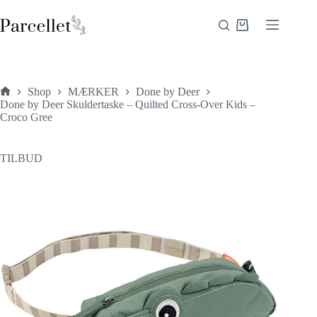
Fortsæt
til
Indkøbskurv
indhold
Shop
MÆRKER
Done by Deer
Forside
Done by Deer Skuldertaske – Quilted Cross-Over Kids –
Croco Gree
TILBUD