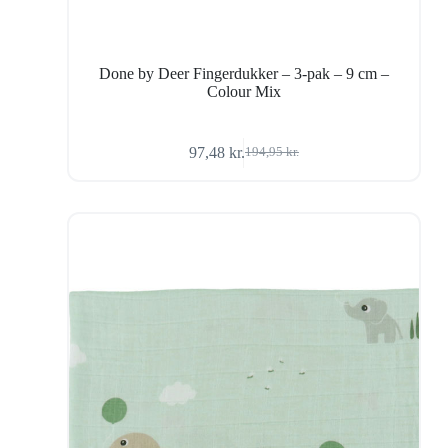
Done by Deer Fingerdukker – 3-pak – 9 cm –
Colour Mix
97,48
kr.
194,95
kr.
Den
Den
oprindelige
aktuelle
pris
pris
var:
er:
194,95 kr..
97,48 kr..