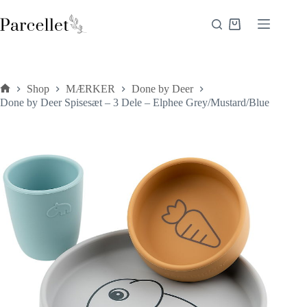
Fortsæt
til
Indkøbskurv
indhold
Shop
MÆRKER
Done by Deer
Forside
Done by Deer Spisesæt – 3 Dele – Elphee Grey/Mustard/Blue