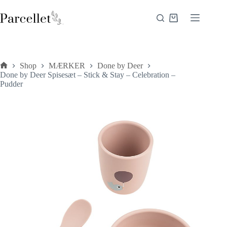
Fortsæt
til
Indkøbskurv
indhold
Shop
MÆRKER
Done by Deer
Forside
Done by Deer Spisesæt – Stick & Stay – Celebration –
Pudder