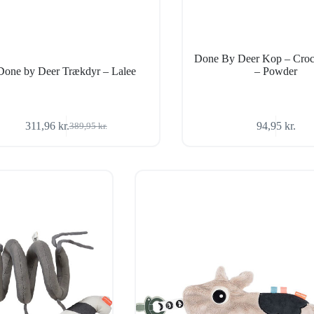
Done By Deer Kop – Croc
Done by Deer Trækdyr – Lalee
– Powder
311,96
kr.
94,95
kr.
389,95
kr.
Den
Den
oprindelige
aktuelle
pris
pris
var:
er:
389,95 kr..
311,96 kr..