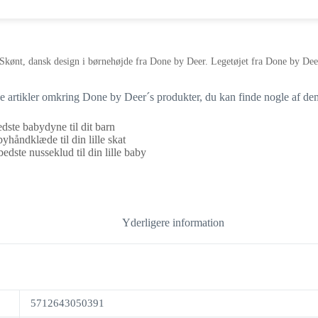
Skønt, dansk design i børnehøjde fra Done by Deer. Legetøjet fra Done by Deer 
ige artikler omkring Done by Deer´s produkter, du kan finde nogle af de
dste babydyne til dit barn
yhåndklæde til din lille skat
edste nusseklud til din lille baby
Yderligere information
5712643050391