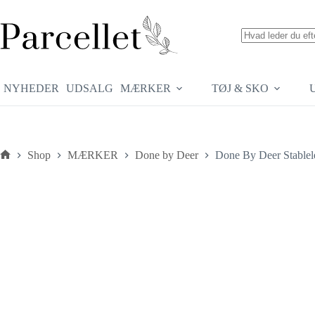
Fortsæt
til
indhold
Ingen
resultater
NYHEDER
UDSALG
MÆRKER
TØJ & SKO
Shop
MÆRKER
Done by Deer
Done By Deer Stablel
Forside