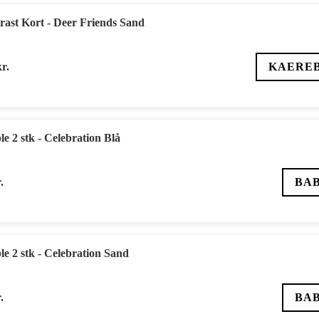
ast Kort - Deer Friends Sand
kr.
KAERE
e 2 stk - Celebration Blå
.
BA
e 2 stk - Celebration Sand
.
BA