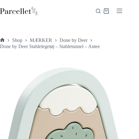
Fortsæt
til
Indkøbskurv
indhold
Shop
MÆRKER
Done by Deer
Forside
Done by Deer Stablelegetøj – Stabletunnel – Antee