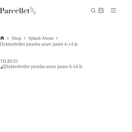
Fortsæt
til
Indkøbskurv
indhold
Shop
Splash About
Forside
Dykkerbriller piranha azure junior 6-14 år
TILBUD