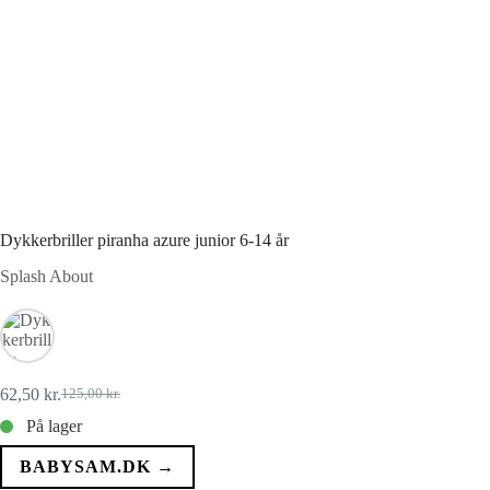
Dykkerbriller piranha azure junior 6-14 år
Splash About
62,50
kr.
125,00
kr.
Den
Den
oprindelige
aktuelle
På lager
pris
pris
var:
er:
BABYSAM.DK →
125,00 kr..
62,50 kr..