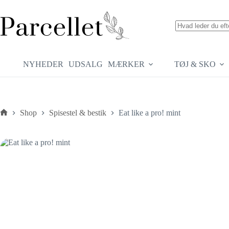
Fortsæt
til
indhold
Ingen
resultater
NYHEDER
UDSALG
MÆRKER
TØJ & SKO
Shop
Spisestel & bestik
Eat like a pro! mint
Forside