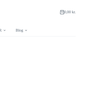
0,00
kr.
Indkøbskurv
R
Blog