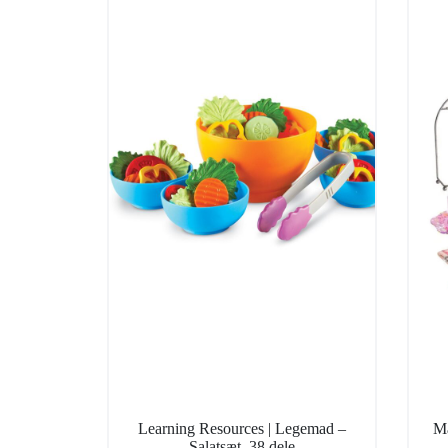
Learning Resources | Legemad –
Ma
Salatsæt, 38 dele