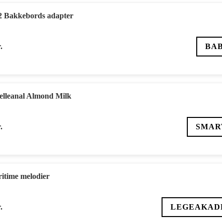
2 Bakkebords adapter
.
BA
elleanal Almond Milk
.
SMAR
ritime melodier
.
LEGEAKAD