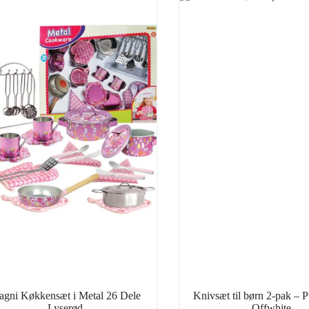
gni Køkkensæt i Metal 26 Dele
Knivsæt til børn 2-pak – 
Lyserød
Offwhite