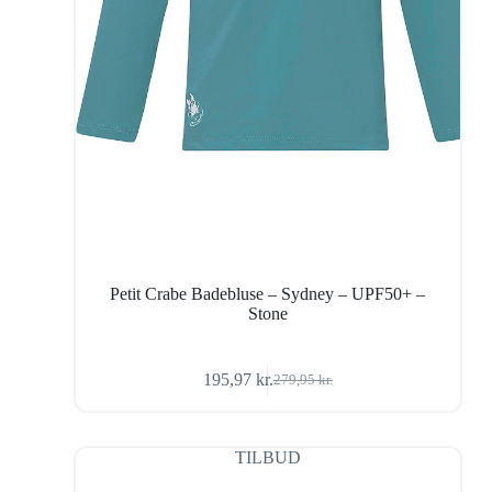
Petit Crabe Badebluse – Sydney – UPF50+ –
Stone
195,97
kr.
279,95
kr.
Den
Den
oprindelige
aktuelle
pris
pris
var:
er:
TILBUD
279,95 kr..
195,97 kr..