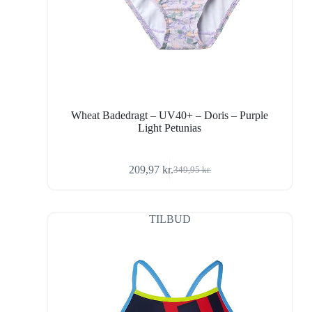
Wheat Badedragt – UV40+ – Doris – Purple
Light Petunias
209,97
kr.
349,95
kr.
Den
Den
oprindelige
aktuelle
pris
pris
var:
er:
TILBUD
349,95 kr..
209,97 kr..