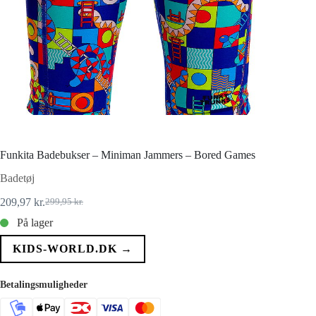
Funkita Badebukser – Miniman Jammers – Bored Games
Badetøj
209,97
kr.
299,95
kr.
Den
Den
oprindelige
aktuelle
På lager
pris
pris
var:
er:
KIDS-WORLD.DK →
299,95 kr..
209,97 kr..
Betalingsmuligheder