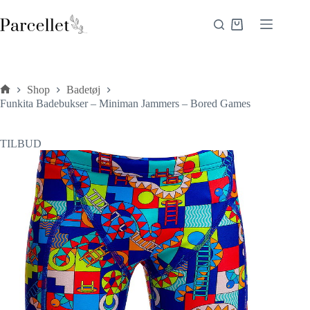
Fortsæt
til
Indkøbskurv
indhold
Shop
Badetøj
Forside
Funkita Badebukser – Miniman Jammers – Bored Games
TILBUD