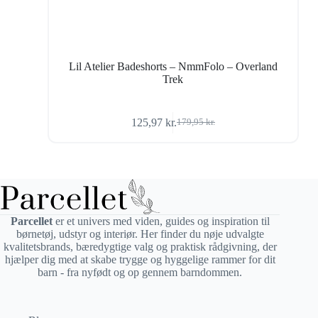
Lil Atelier Badeshorts – NmmFolo – Overland
Trek
125,97
kr.
179,95
kr.
Den
Den
oprindelige
aktuelle
pris
pris
var:
er:
179,95 kr..
125,97 kr..
Parcellet
er et univers med viden, guides og inspiration til
børnetøj, udstyr og interiør. Her finder du nøje udvalgte
kvalitetsbrands, bæredygtige valg og praktisk rådgivning, der
hjælper dig med at skabe trygge og hyggelige rammer for dit
barn - fra nyfødt og op gennem barndommen.