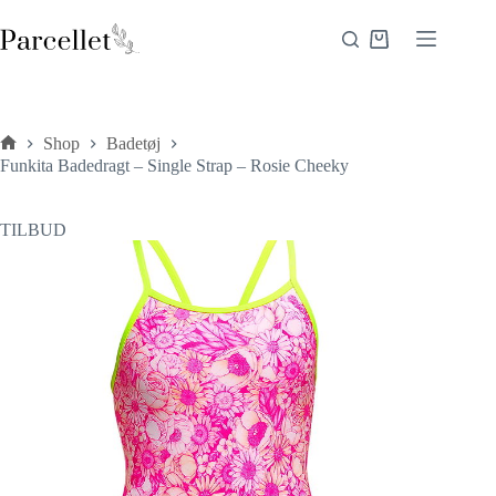
Fortsæt
til
Indkøbskurv
indhold
Shop
Badetøj
Forside
Funkita Badedragt – Single Strap – Rosie Cheeky
TILBUD