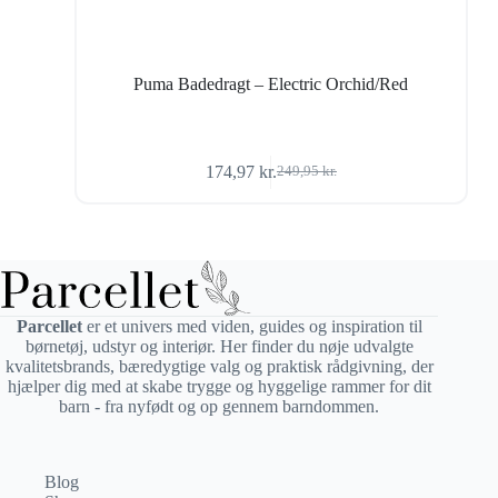
Puma Badedragt – Electric Orchid/Red
174,97
kr.
249,95
kr.
Den
Den
oprindelige
aktuelle
pris
pris
var:
er:
249,95 kr..
174,97 kr..
Parcellet
er et univers med viden, guides og inspiration til
børnetøj, udstyr og interiør. Her finder du nøje udvalgte
kvalitetsbrands, bæredygtige valg og praktisk rådgivning, der
hjælper dig med at skabe trygge og hyggelige rammer for dit
barn - fra nyfødt og op gennem barndommen.
Blog