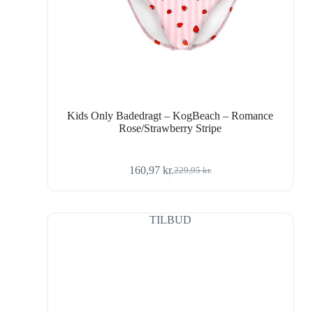
Kids Only Badedragt – KogBeach – Romance
Rose/Strawberry Stripe
160,97
kr.
229,95
kr.
Den
Den
oprindelige
aktuelle
pris
pris
var:
er:
TILBUD
229,95 kr..
160,97 kr..