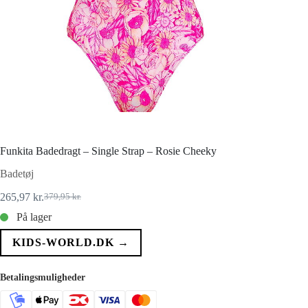
Funkita Badedragt – Single Strap – Rosie Cheeky
Badetøj
265,97
kr.
379,95
kr.
Den
Den
oprindelige
aktuelle
På lager
pris
pris
var:
er:
KIDS-WORLD.DK →
379,95 kr..
265,97 kr..
Betalingsmuligheder