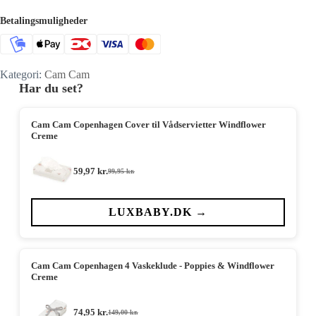
Betalingsmuligheder
Kategori:
Cam Cam
Har du set?
Cam Cam Copenhagen Cover til Vådservietter Windflower
Creme
59,97
kr.
99,95
kr.
Den
Den
oprindelige
aktuelle
pris
pris
var:
er:
LUXBABY.DK →
99,95 kr..
59,97 kr..
Cam Cam Copenhagen 4 Vaskeklude - Poppies & Windflower
Creme
74,95
kr.
149,00
kr.