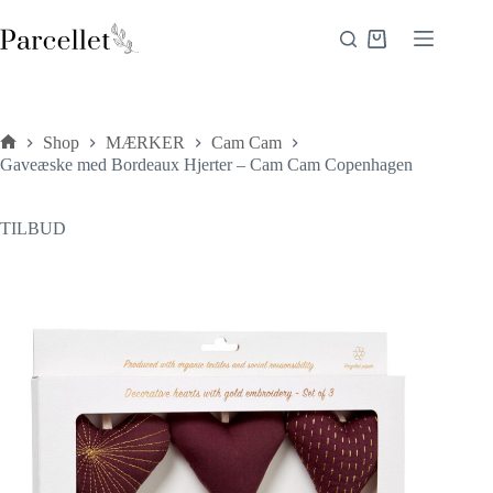
Fortsæt
til
Indkøbskurv
indhold
Shop
MÆRKER
Cam Cam
Forside
Gaveæske med Bordeaux Hjerter – Cam Cam Copenhagen
TILBUD