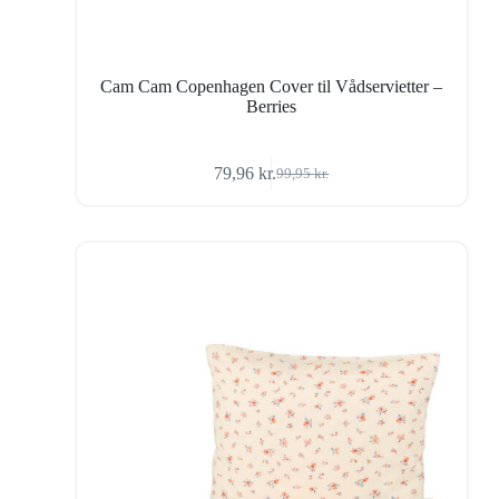
Cam Cam Copenhagen Cover til Vådservietter –
Berries
79,96
kr.
99,95
kr.
Den
Den
oprindelige
aktuelle
pris
pris
var:
er:
99,95 kr..
79,96 kr..