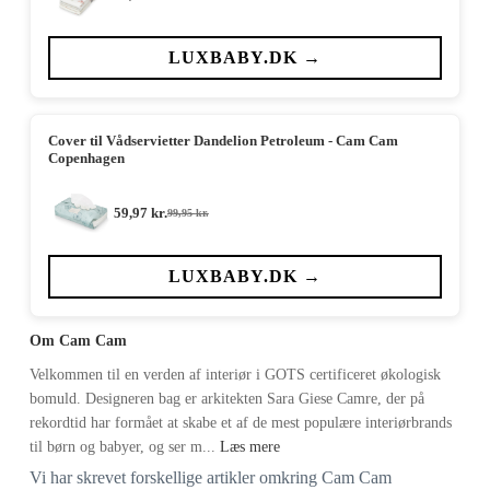
Den
Den
oprindelige
aktuelle
pris
pris
var:
er:
LUXBABY.DK →
149,00 kr..
74,95 kr..
Cover til Vådservietter Dandelion Petroleum - Cam Cam
Copenhagen
59,97
kr.
99,95
kr.
Den
Den
oprindelige
aktuelle
pris
pris
var:
er:
LUXBABY.DK →
99,95 kr..
59,97 kr..
Om Cam Cam
Velkommen til en verden af interiør i GOTS certificeret økologisk
bomuld. Designeren bag er arkitekten Sara Giese Camre, der på
rekordtid har formået at skabe et af de mest populære interiørbrands
til børn og babyer, og ser m...
Læs mere
Vi har skrevet forskellige artikler omkring Cam Cam