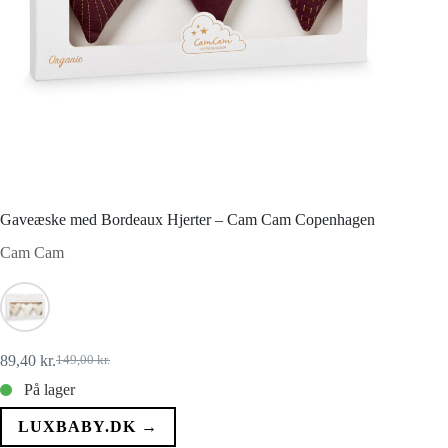
Gaveæske med Bordeaux Hjerter – Cam Cam Copenhagen
Cam Cam
89,40
kr.
149,00
kr.
Den
Den
oprindelige
aktuelle
På lager
pris
pris
var:
er:
LUXBABY.DK →
149,00 kr..
89,40 kr..