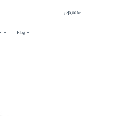
0,00
kr.
Indkøbskurv
R
Blog