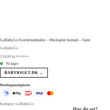
GoBabyGo Kravlestartpakke – Økologisk bomuld – Sand
GoBabyGo
159,00
kr.
265,00
kr.
Den
Den
oprindelige
aktuelle
På lager
pris
pris
var:
er:
BABYRIGET.DK →
265,00 kr..
159,00 kr..
Betalingsmuligheder
Kategori:
GoBabyGo
Har du set?