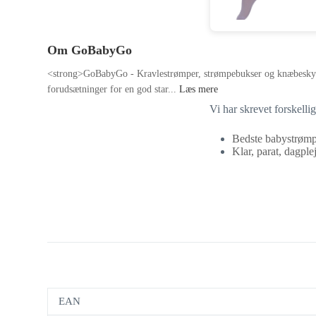
Om GoBabyGo
<strong>GoBabyGo - Kravlestrømper, strømpebukser og knæbeskytter
forudsætninger for en god star...
Læs mere
Vi har skrevet forskell
Bedste babystrømpe
Klar, parat, dagplej
EAN