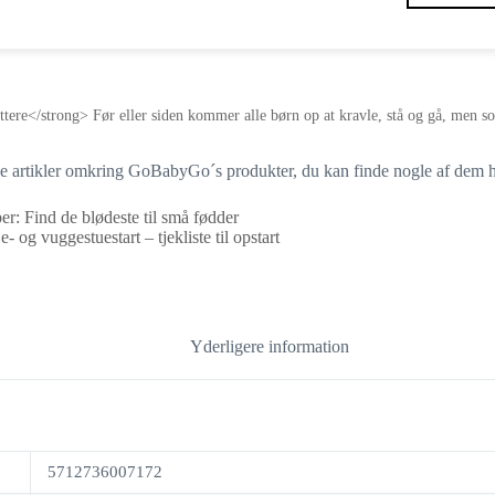
e</strong> Før eller siden kommer alle børn op at kravle, stå og gå, men som 
ige artikler omkring GoBabyGo´s produkter, du kan finde nogle af dem h
r: Find de blødeste til små fødder
e- og vuggestuestart – tjekliste til opstart
Yderligere information
5712736007172