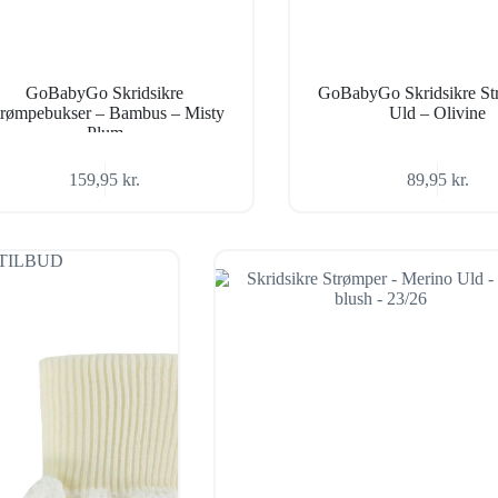
GoBabyGo Skridsikre
GoBabyGo Skridsikre St
trømpebukser – Bambus – Misty
Uld – Olivine
Plum
159,95
kr.
89,95
kr.
TILBUD