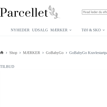
Fortsæt
til
indhold
Ingen
resultater
NYHEDER
UDSALG
MÆRKER
TØJ & SKO
Shop
MÆRKER
GoBabyGo
GoBabyGo Kravlestartp
Forside
TILBUD