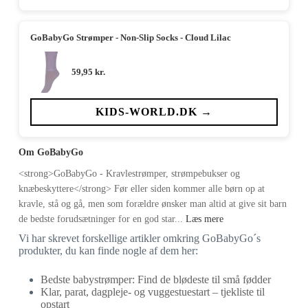
GoBabyGo Strømper - Non-Slip Socks - Cloud Lilac
59,95
kr.
KIDS-WORLD.DK →
Om GoBabyGo
<strong>GoBabyGo - Kravlestrømper, strømpebukser og
knæbeskyttere</strong> Før eller siden kommer alle børn op at
kravle, stå og gå, men som forældre ønsker man altid at give sit barn
de bedste forudsætninger for en god star...
Læs mere
Vi har skrevet forskellige artikler omkring GoBabyGo´s
produkter, du kan finde nogle af dem her:
Bedste babystrømper: Find de blødeste til små fødder
Klar, parat, dagpleje- og vuggestuestart – tjekliste til
opstart