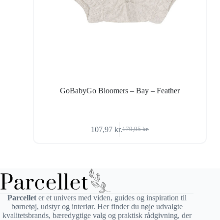
GoBabyGo Bloomers – Bay – Feather
107,97
kr.
179,95
kr.
Den
Den
oprindelige
aktuelle
pris
pris
var:
er:
179,95 kr..
107,97 kr..
Parcellet
er et univers med viden, guides og inspiration til
børnetøj, udstyr og interiør. Her finder du nøje udvalgte
kvalitetsbrands, bæredygtige valg og praktisk rådgivning, der