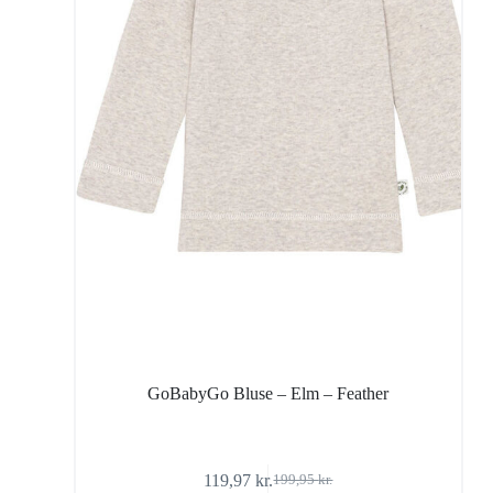
GoBabyGo Bluse – Elm – Feather
119,97
kr.
199,95
kr.
Den
Den