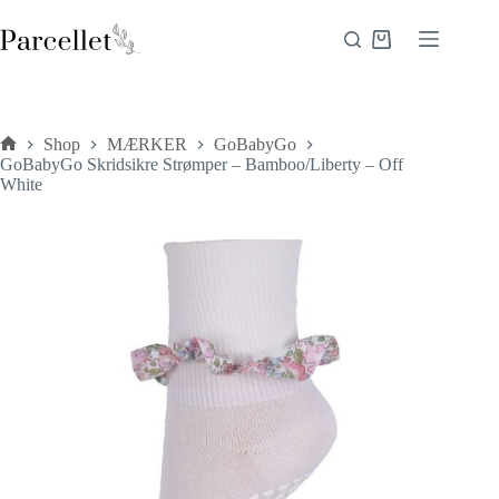
Fortsæt
til
Indkøbskurv
indhold
Shop
MÆRKER
GoBabyGo
Forside
GoBabyGo Skridsikre Strømper – Bamboo/Liberty – Off
White