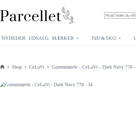
Fortsæt
til
indhold
Ingen
resultater
NYHEDER
UDSALG
MÆRKER
TØJ & SKO
Shop
CeLaVi
Gummistøvle – CeLaVi – Dark Navy 778 –
Forside