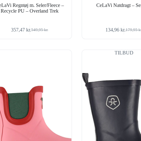
LaVi Regntøj m. Seler/Fleece –
CeLaVi Natdragt – Se
Recycle PU – Overland Trek
357,47
kr.
134,96
kr.
549,95
kr.
179,95
k
Den
Den
Den
Den
oprindelige
aktuelle
oprindel
aktuelle
pris
pris
pris
pris
var:
er:
var:
er:
TILBUD
549,95 kr..
357,47 kr..
179,95 k
134,96 k