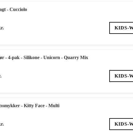
gt - Cucciolo
kr.
KIDS-
r - 4-pak - Silikone - Unicorn - Quarry Mix
.
KIDS-
ssmykker - Kitty Face - Multi
kr.
KIDS-