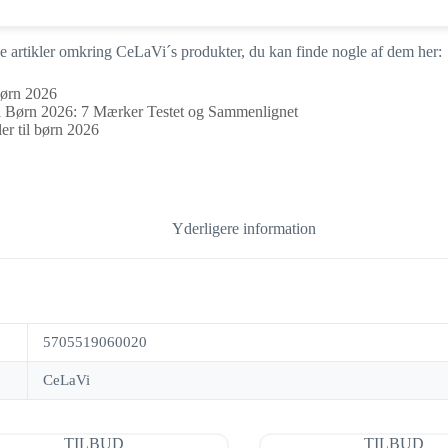
ige artikler omkring CeLaVi´s produkter, du kan finde nogle af dem her:
 børn 2026
il Børn 2026: 7 Mærker Testet og Sammenlignet
r til børn 2026
Yderligere information
5705519060020
CeLaVi
TILBUD
TILBUD