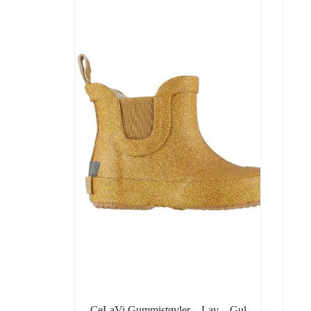
CeLaVi Gummistøvler – Lav – Gul