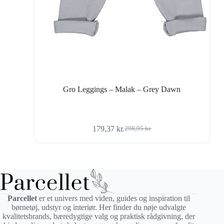
Gro Leggings – Malak – Grey Dawn
179,37
kr.
298,95
kr.
Den
Den
oprindelige
aktuelle
pris
pris
var:
er:
298,95 kr..
179,37 kr..
Parcellet
er et univers med viden, guides og inspiration til
børnetøj, udstyr og interiør. Her finder du nøje udvalgte
kvalitetsbrands, bæredygtige valg og praktisk rådgivning, der