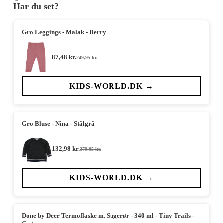
Har du set?
Gro Leggings - Malak - Berry
87,48
kr.
249,95
kr.
Den
Den
oprindelige
aktuelle
pris
pris
var:
er:
KIDS-WORLD.DK →
249,95 kr..
87,48 kr..
Gro Bluse - Nina - Stålgrå
132,98
kr.
379,95
kr.
Den
Den
oprindelige
aktuelle
pris
pris
var:
er:
KIDS-WORLD.DK →
379,95 kr..
132,98 kr..
Done by Deer Termoflaske m. Sugerør - 340 ml - Tiny Trails -