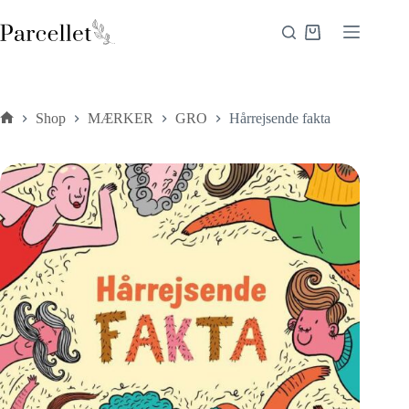
Fortsæt
til
Indkøbskurv
indhold
Shop
MÆRKER
GRO
Hårrejsende fakta
Forside