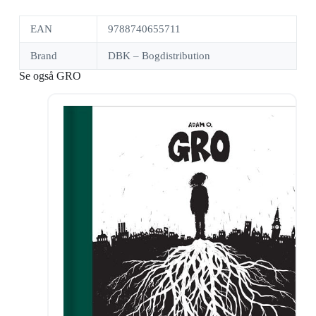
EAN
9788740655711
Brand
DBK – Bogdistribution
Se også GRO