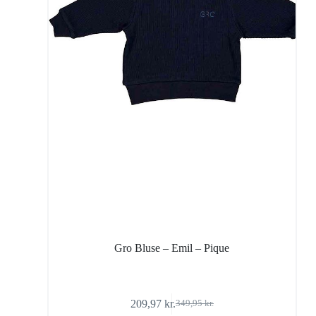
Gro Bluse – Emil – Pique
209,97
kr.
349,95
kr.
Den
Den