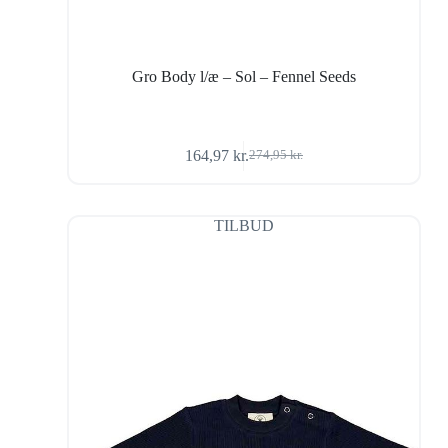
Gro Body l/æ – Sol – Fennel Seeds
164,97
kr.
274,95
kr.
Den
Den
oprindelige
aktuelle
pris
pris
var:
er:
TILBUD
274,95 kr..
164,97 kr..