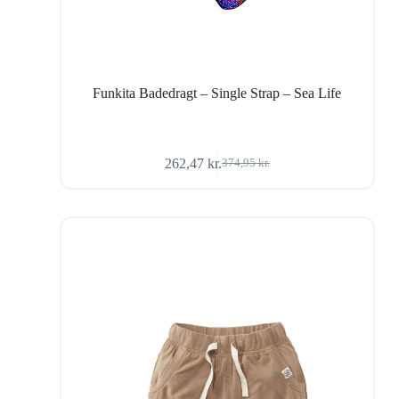
Funkita Badedragt – Single Strap – Sea Life
262,47
kr.
374,95
kr.
Den
Den
oprindelige
aktuelle
pris
pris
var:
er:
374,95 kr..
262,47 kr..