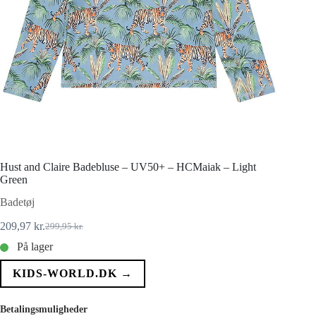
Hust and Claire Badebluse – UV50+ – HCMaiak – Light
Green
Badetøj
209,97
kr.
299,95
kr.
Den
Den
oprindelige
aktuelle
På lager
pris
pris
var:
er:
KIDS-WORLD.DK →
299,95 kr..
209,97 kr..
Betalingsmuligheder