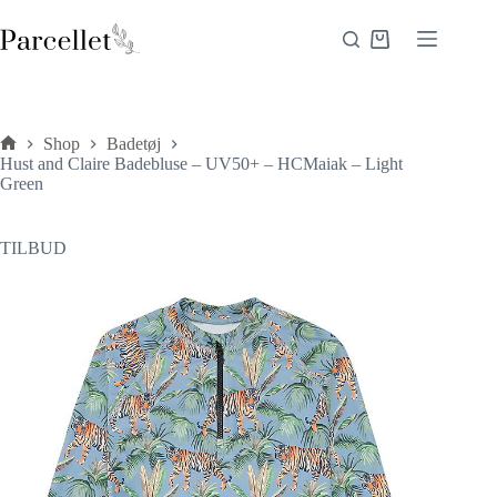
Fortsæt
til
Indkøbskurv
indhold
Shop
Badetøj
Forside
Hust and Claire Badebluse – UV50+ – HCMaiak – Light
Green
TILBUD