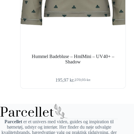
Hummel Badebluse – HmlMini – UV40+ –
Shadow
195,97
kr.
279,95
kr.
Den
Den
oprindelige
aktuelle
pris
pris
var:
er:
279,95 kr..
195,97 kr..
Parcellet
er et univers med viden, guides og inspiration til
børnetøj, udstyr og interiør. Her finder du nøje udvalgte
kvalitetsbrands, bæredygtige valg og praktisk rådgivning, der