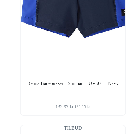
Reima Badebukser – Simmari – UV50+ – Navy
132,97
kr.
189,95
kr.
Den
Den
oprindelige
aktuelle
pris
pris
var:
er:
TILBUD
189,95 kr..
132,97 kr..