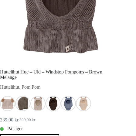
Huttelihut Hue – Uld – Windstop Pompoms – Brown
Melange
Huttelihut
,
Pom Pom
239,00
kr.
399,00
kr.
Den
Den
oprindelige
aktuelle
På lager
pris
pris