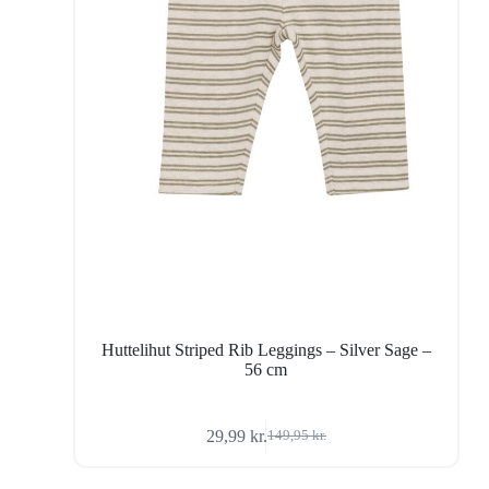
Huttelihut Striped Rib Leggings – Silver Sage –
56 cm
29,99
kr.
149,95
kr.
Den
Den
oprindelige
aktuelle
pris
pris