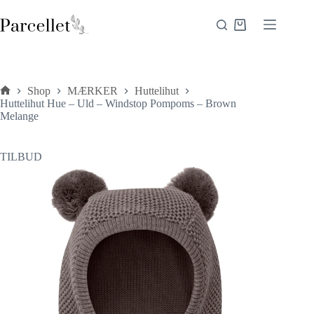
Fortsæt
til
Indkøbskurv
indhold
Shop
MÆRKER
Huttelihut
Forside
Huttelihut Hue – Uld – Windstop Pompoms – Brown
Melange
TILBUD