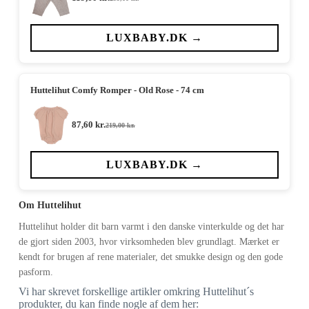
Den
Den
oprindelige
aktuelle
pris
pris
var:
er:
LUXBABY.DK →
299,00 kr..
119,60 kr..
Huttelihut Comfy Romper - Old Rose - 74 cm
87,60
kr.
219,00
kr.
Den
Den
oprindelige
aktuelle
pris
pris
var:
er:
LUXBABY.DK →
219,00 kr..
87,60 kr..
Om Huttelihut
Huttelihut holder dit barn varmt i den danske vinterkulde og det har
de gjort siden 2003, hvor virksomheden blev grundlagt. Mærket er
kendt for brugen af rene materialer, det smukke design og den gode
pasform.
Vi har skrevet forskellige artikler omkring Huttelihut´s
produkter, du kan finde nogle af dem her: