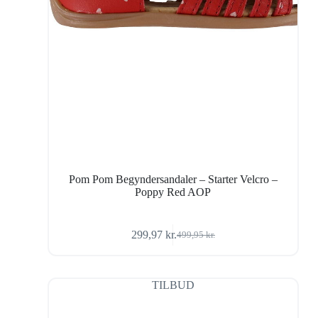
Pom Pom Begyndersandaler – Starter Velcro –
Poppy Red AOP
299,97
kr.
499,95
kr.
Den
Den
oprindelige
aktuelle
pris
pris
var:
er:
TILBUD
499,95 kr..
299,97 kr..