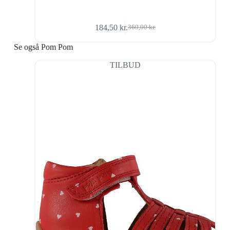
184,50
kr.
369,00
kr.
Den
Den
oprindelige
aktuelle
Se også Pom Pom
pris
pris
var:
er:
TILBUD
369,00 kr..
184,50 kr..