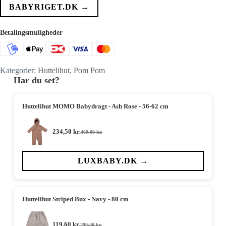
var:
er:
BABYRIGET.DK →
399,00 kr..
239,00 kr..
Betalingsmuligheder
Kategorier:
Huttelihut
,
Pom Pom
Har du set?
Huttelihut MOMO Babydragt - Ash Rose - 56-62 cm
234,50
kr.
469,00
kr.
Den
Den
oprindelige
aktuelle
pris
pris
var:
er:
LUXBABY.DK →
469,00 kr..
234,50 kr..
Huttelihut Striped Bux - Navy - 80 cm
119,60
kr.
299,00
kr.