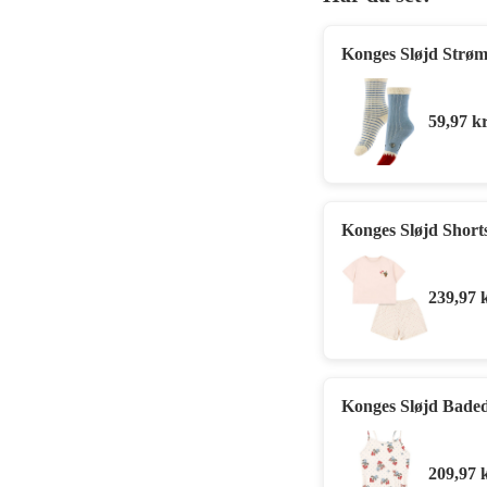
Konges Sløjd Strømp
59,97
kr
Konges Sløjd Shorts
239,97
Konges Sløjd Baded
209,97