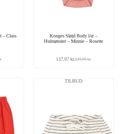
t – Class
Konges Sløjd Body l/æ –
Hulmønster – Minnie – Rosette
137,97
kr.
r.
229,95
kr.
Den
Den
ige
oprindelige
aktuelle
pris
pris
var:
er:
TILBUD
r..
r..
229,95 kr..
137,97 kr..