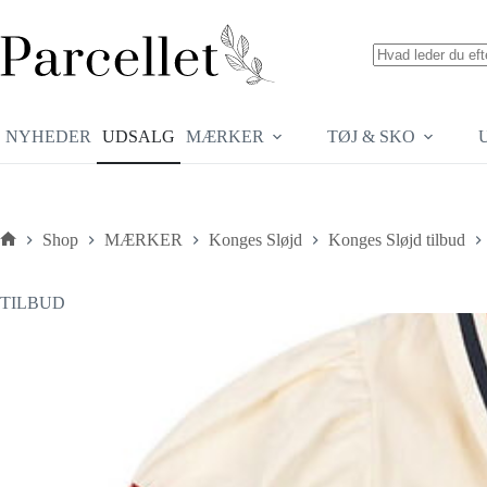
Fortsæt
til
indhold
Ingen
resultater
NYHEDER
UDSALG
MÆRKER
TØJ & SKO
Shop
MÆRKER
Konges Sløjd
Konges Sløjd tilbud
Forside
TILBUD