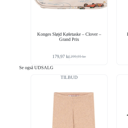
Konges Sløjd Køletaske – Clover –
Grand Prix
179,97
kr.
299,95
kr.
Den
Den
oprindelige
aktuelle
Se også UDSALG
pris
pris
var:
er:
TILBUD
299,95 kr..
179,97 kr..