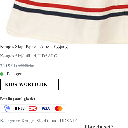
Konges Sløjd Kjole – Allie – Eggnog
Konges Sløjd tilbud
,
UDSALG
359,97
kr.
599,95
kr.
Den
Den
oprindelige
aktuelle
På lager
pris
pris
var:
er:
KIDS-WORLD.DK →
599,95 kr..
359,97 kr..
Betalingsmuligheder
Kategorier:
Konges Sløjd tilbud
,
UDSALG
Har du set?