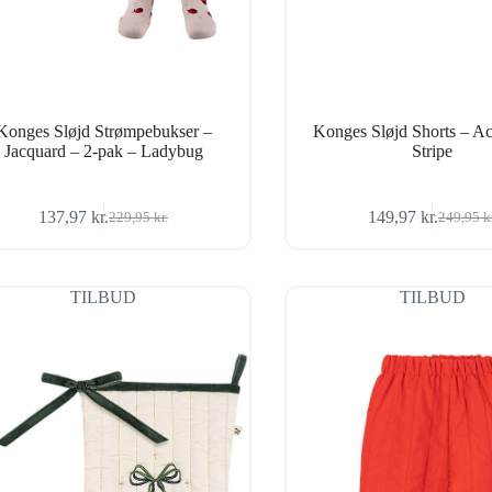
Konges Sløjd Strømpebukser –
Konges Sløjd Shorts – Ac
Jacquard – 2-pak – Ladybug
Stripe
137,97
kr.
149,97
kr.
229,95
kr.
249,95
k
Den
Den
Den
Den
oprindelige
aktuelle
oprindel
aktuelle
pris
pris
pris
pris
var:
er:
var:
er:
TILBUD
TILBUD
229,95 kr..
137,97 kr..
249,95 k
149,97 k