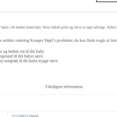
oprindelige
aktuelle
pris
pris
var:
er:
349,95 kr..
209,97 kr..
l børn i de bedste materialer. Hver enkelt print og farve er nøje udvalgt. Stile
ge artikler omkring Konges Sløjd´s produkter, du kan finde nogle af dem
ge og bedste sut til din baby
ngerand til din babys søvn
y-sengetøj til dit barns trygge søvn
Yderligere information
5715681179666