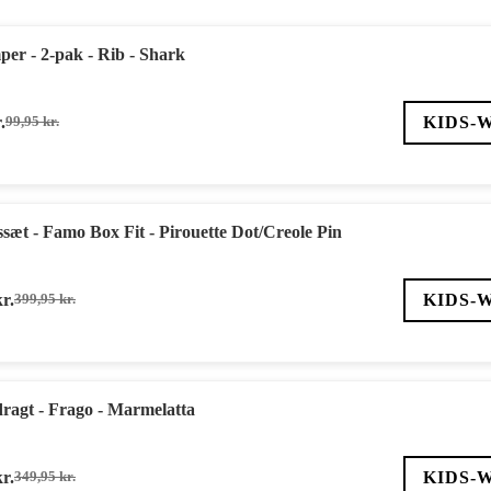
er - 2-pak - Rib - Shark
.
KIDS-
99,95
kr.
Den
Den
oprindelige
aktuelle
pris
pris
var:
er:
99,95 kr..
59,97 kr..
sæt - Famo Box Fit - Pirouette Dot/Creole Pin
kr.
KIDS-
399,95
kr.
Den
Den
oprindelige
aktuelle
pris
pris
var:
er:
399,95 kr..
239,97 kr..
ragt - Frago - Marmelatta
kr.
KIDS-
349,95
kr.
Den
Den