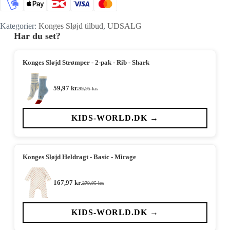
Kategorier:
Konges Sløjd tilbud
,
UDSALG
Har du set?
Konges Sløjd Strømper - 2-pak - Rib - Shark
59,97
kr.
99,95
kr.
Den
Den
oprindelige
aktuelle
pris
pris
var:
er:
KIDS-WORLD.DK →
99,95 kr..
59,97 kr..
Konges Sløjd Heldragt - Basic - Mirage
167,97
kr.
279,95
kr.
Den
Den
oprindelige
aktuelle
pris
pris
var:
er:
KIDS-WORLD.DK →
279,95 kr..
167,97 kr..