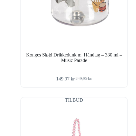
Konges Sløjd Drikkedunk m. Håndtag – 330 ml –
Music Parade
149,97
kr.
249,95
kr.
Den
Den
oprindelige
aktuelle
pris
pris
var:
er:
TILBUD
249,95 kr..
149,97 kr..