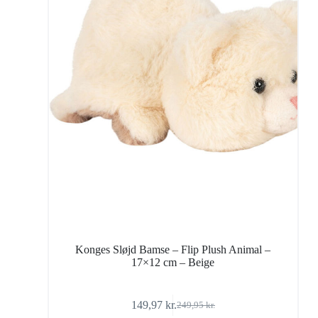
Konges Sløjd Bamse – Flip Plush Animal –
17×12 cm – Beige
149,97
kr.
249,95
kr.
Den
Den