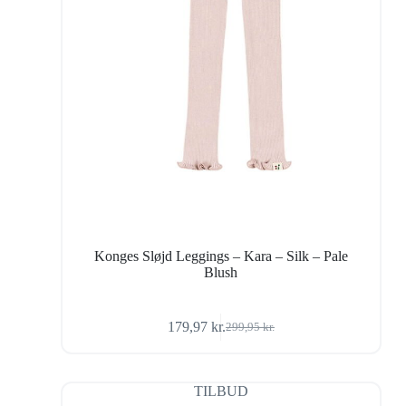
Konges Sløjd Leggings – Kara – Silk – Pale
Blush
179,97
kr.
299,95
kr.
Den
Den
oprindelige
aktuelle
pris
pris
var:
er:
TILBUD
299,95 kr..
179,97 kr..