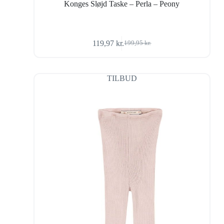
Konges Sløjd Taske – Perla – Peony
119,97
kr.
199,95
kr.
Den
Den
oprindelige
aktuelle
pris
pris
var:
er:
TILBUD
199,95 kr..
119,97 kr..