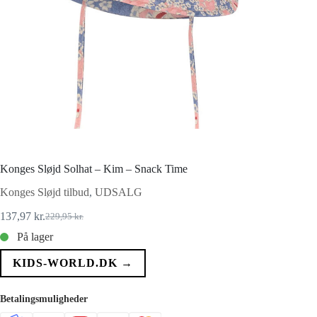
Konges Sløjd Solhat – Kim – Snack Time
Konges Sløjd tilbud
,
UDSALG
137,97
kr.
229,95
kr.
Den
Den
oprindelige
aktuelle
På lager
pris
pris
var:
er:
KIDS-WORLD.DK →
229,95 kr..
137,97 kr..
Betalingsmuligheder