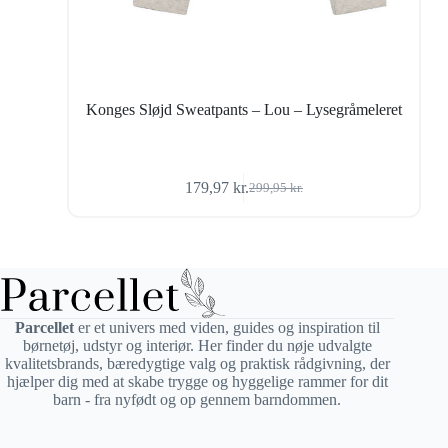
Konges Sløjd Sweatpants – Lou – Lysegråmeleret
179,97
kr.
299,95
kr.
Den
Den
oprindelige
aktuelle
pris
pris
var:
er:
299,95 kr..
179,97 kr..
Parcellet
er et univers med viden, guides og inspiration til
børnetøj, udstyr og interiør. Her finder du nøje udvalgte
kvalitetsbrands, bæredygtige valg og praktisk rådgivning, der
hjælper dig med at skabe trygge og hyggelige rammer for dit
barn - fra nyfødt og op gennem barndommen.