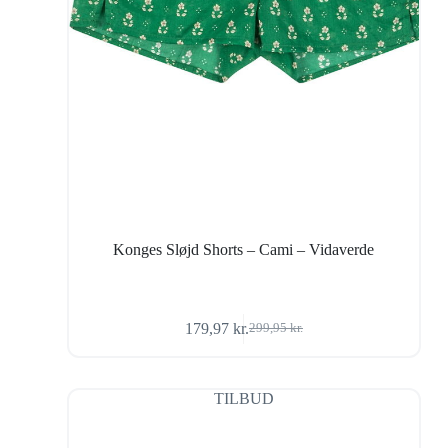
Konges Sløjd Shorts – Cami – Vidaverde
179,97
kr.
299,95
kr.
Den
Den
oprindelige
aktuelle
pris
pris
var:
er:
TILBUD
299,95 kr..
179,97 kr..