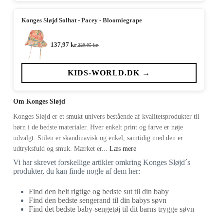
Konges Sløjd Solhat - Pacey - Bloomiegrape
137,97
kr.
229,95
kr.
Den
Den
oprindelige
aktuelle
pris
pris
var:
er:
KIDS-WORLD.DK →
229,95 kr..
137,97 kr..
Om Konges Sløjd
Konges Sløjd er et smukt univers bestående af kvalitetsprodukter til
børn i de bedste materialer. Hver enkelt print og farve er nøje
udvalgt. Stilen er skandinavisk og enkel, samtidig med den er
udtryksfuld og smuk. Mærket er...
Læs mere
Vi har skrevet forskellige artikler omkring Konges Sløjd´s
produkter, du kan finde nogle af dem her:
Find den helt rigtige og bedste sut til din baby
Find den bedste sengerand til din babys søvn
Find det bedste baby-sengetøj til dit barns trygge søvn