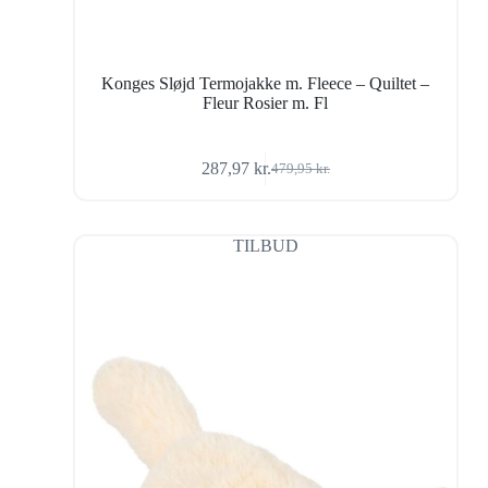
Konges Sløjd Termojakke m. Fleece – Quiltet –
Fleur Rosier m. Fl
287,97
kr.
479,95
kr.
Den
Den
oprindelige
aktuelle
pris
pris
var:
er:
TILBUD
479,95 kr..
287,97 kr..