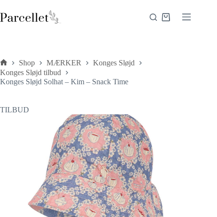
Fortsæt
til
Indkøbskurv
indhold
Shop
MÆRKER
Konges Sløjd
Forside
Konges Sløjd tilbud
Konges Sløjd Solhat – Kim – Snack Time
TILBUD