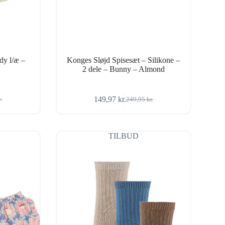
dy l/æ –
Konges Sløjd Spisesæt – Silikone –
2 dele – Bunny – Almond
149,97
kr.
r.
249,95
kr.
Den
Den
ige
oprindelige
aktuelle
pris
pris
var:
er:
TILBUD
r..
..
249,95 kr..
149,97 kr..