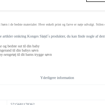
oprindelige
aktuelle
pris
pris
var:
er:
79,95 kr..
47,97 kr..
l børn i de bedste materialer. Hver enkelt print og farve er nøje udvalgt. Stile
ge artikler omkring Konges Sløjd´s produkter, du kan finde nogle af dem
ge og bedste sut til din baby
ngerand til din babys søvn
y-sengetøj til dit barns trygge søvn
Yderligere information
5715681178362