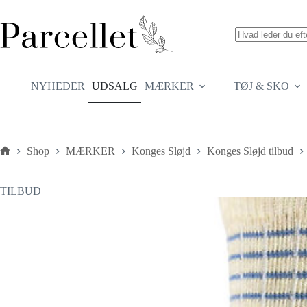
Fortsæt
til
indhold
Ingen
resultater
NYHEDER
UDSALG
MÆRKER
TØJ & SKO
Shop
MÆRKER
Konges Sløjd
Konges Sløjd tilbud
Forside
TILBUD