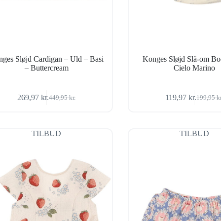
ges Sløjd Cardigan – Uld – Basi
Konges Sløjd Slå-om Bo
– Buttercream
Cielo Marino
269,97
kr.
119,97
kr.
449,95
kr.
199,95
k
Den
Den
Den
Den
oprindelige
aktuelle
oprindel
aktuelle
pris
pris
pris
pris
var:
er:
var:
er:
TILBUD
TILBUD
449,95 kr..
269,97 kr..
199,95 k
119,97 kr