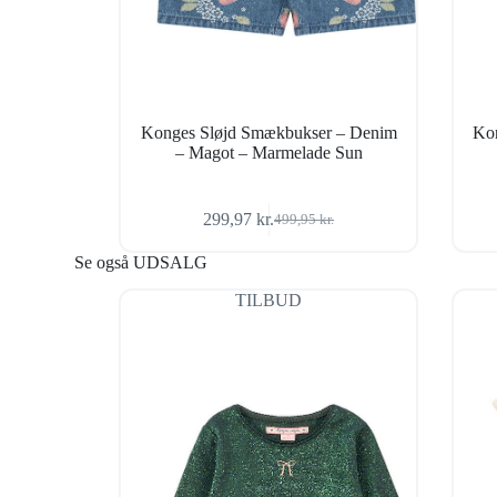
Konges Sløjd Smækbukser – Denim
Kon
– Magot – Marmelade Sun
299,97
kr.
499,95
kr.
Den
Den
oprindelige
aktuelle
Se også UDSALG
pris
pris
var:
er:
TILBUD
499,95 kr..
299,97 kr..