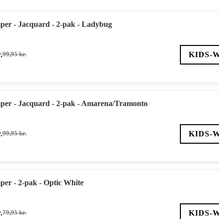
per - Jacquard - 2-pak - Ladybug
.
KIDS-
99,95
kr.
Den
Den
oprindelige
aktuelle
pris
pris
var:
er:
99,95 kr..
59,97 kr..
per - Jacquard - 2-pak - Amarena/Tramonto
.
KIDS-
99,95
kr.
Den
Den
oprindelige
aktuelle
pris
pris
var:
er:
99,95 kr..
59,97 kr..
per - 2-pak - Optic White
.
KIDS-
79,95
kr.
Den
Den