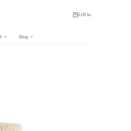
0,00
kr.
Indkøbskurv
R
Blog