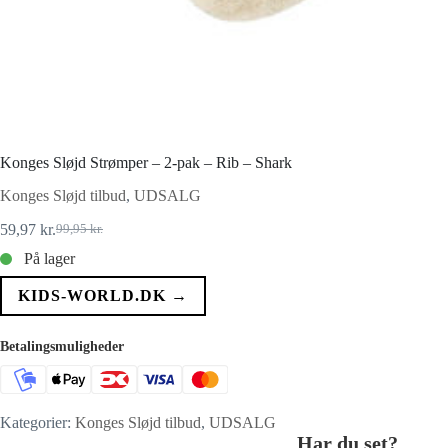
Konges Sløjd Strømper – 2-pak – Rib – Shark
Konges Sløjd tilbud
,
UDSALG
59,97
kr.
99,95
kr.
Den
Den
oprindelige
aktuelle
På lager
pris
pris
var:
er:
KIDS-WORLD.DK →
99,95 kr..
59,97 kr..
Betalingsmuligheder
Kategorier:
Konges Sløjd tilbud
,
UDSALG
Har du set?