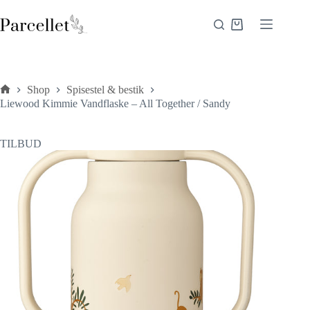
Fortsæt
til
Indkøbskurv
indhold
Shop
Spisestel & bestik
Forside
Liewood Kimmie Vandflaske – All Together / Sandy
TILBUD