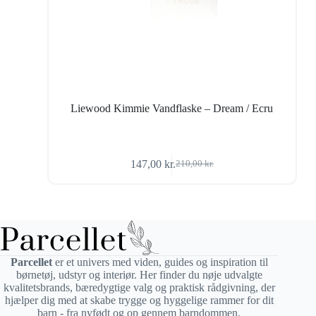
Liewood Kimmie Vandflaske – Dream / Ecru
147,00
kr.
210,00
kr.
Den
Den
oprindelige
aktuelle
pris
pris
var:
er:
210,00 kr..
147,00 kr..
Parcellet
er et univers med viden, guides og inspiration til
børnetøj, udstyr og interiør. Her finder du nøje udvalgte
kvalitetsbrands, bæredygtige valg og praktisk rådgivning, der
hjælper dig med at skabe trygge og hyggelige rammer for dit
barn - fra nyfødt og op gennem barndommen.