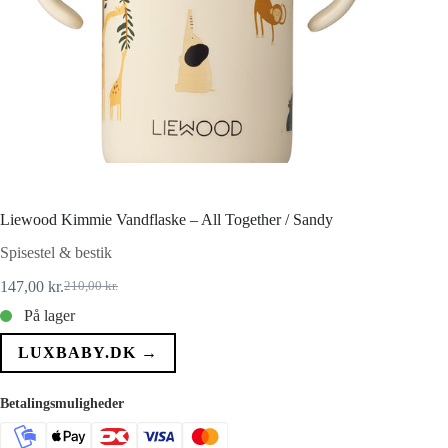
Liewood Kimmie Vandflaske – All Together / Sandy
Spisestel & bestik
147,00
kr.
210,00
kr.
Den
Den
oprindelige
aktuelle
På lager
pris
pris
var:
er:
LUXBABY.DK →
210,00 kr..
147,00 kr..
Betalingsmuligheder