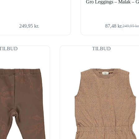
Gro Leggings – Malak – G
249,95
kr.
87,48
kr.
249,95
kr
Den
Den
oprindel
aktuelle
pris
pris
var:
er:
TILBUD
TILBUD
249,95 k
87,48 kr.