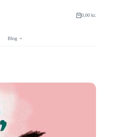
0,00
kr.
Indkøbskurv
Blog