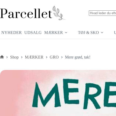
Fortsæt
til
indhold
Ingen
resultater
NYHEDER
UDSALG
MÆRKER
TØJ & SKO
Shop
MÆRKER
GRO
Mere grød, tak!
Forside