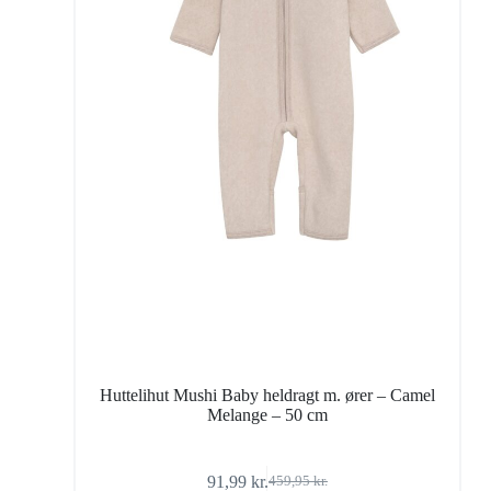
Huttelihut Mushi Baby heldragt m. ører – Camel
Melange – 50 cm
91,99
kr.
459,95
kr.
Den
Den