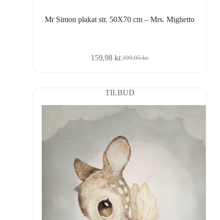
Mr Simon plakat str. 50X70 cm – Mrs. Mighetto
159,98
kr.
399,95
kr.
Den
Den
oprindelige
aktuelle
pris
pris
var:
er:
TILBUD
399,95 kr..
159,98 kr..