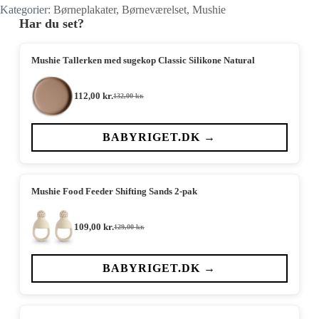
Kategorier:
Børneplakater
,
Børneværelset
,
Mushie
Har du set?
Mushie Tallerken med sugekop Classic Silikone Natural
112,00
kr.
132,00
kr.
Den
Den
oprindelige
aktuelle
pris
pris
var:
er:
BABYRIGET.DK →
132,00 kr..
112,00 kr..
Mushie Food Feeder Shifting Sands 2-pak
109,00
kr.
129,00
kr.
Den
Den
oprindelige
aktuelle
pris
pris
var:
er:
BABYRIGET.DK →
129,00 kr..
109,00 kr..