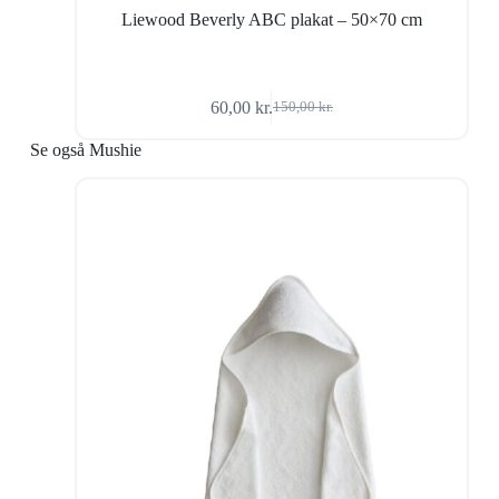
Liewood Beverly ABC plakat – 50×70 cm
60,00
kr.
150,00
kr.
Den
Den
oprindelige
aktuelle
Se også Mushie
pris
pris
var:
er:
150,00 kr..
60,00 kr..