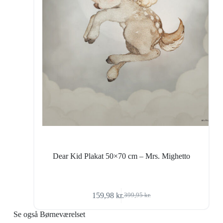
Dear Kid Plakat 50×70 cm – Mrs. Mighetto
159,98
kr.
399,95
kr.
Den
Den
oprindelige
aktuelle
Se også Børneværelset
pris
pris