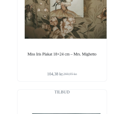
Miss Iris Plakat 18×24 cm – Mrs. Mighetto
104,38
kr.
260,95
kr.
Den
Den
oprindelige
aktuelle
pris
pris
var:
er:
TILBUD
260,95 kr..
104,38 kr..