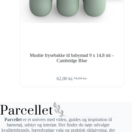
Mushie frysebakke til babymad 9 x 14,8 ml –
Cambridge Blue
62,00
kr.
74,00
kr.
Den
Den
oprindelige
aktuelle
pris
pris
var:
er:
74,00 kr..
62,00 kr..
Parcellet
er et univers med viden, guides og inspiration til
børnetøj, udstyr og interiør. Her finder du nøje udvalgte
kvalitetsbrands, bæredygtige valg og praktisk rådgivning, der