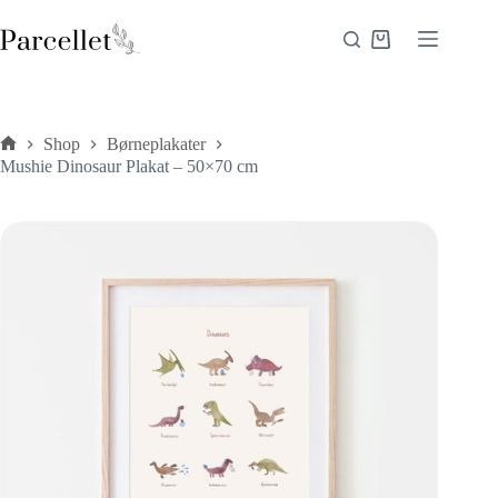
Fortsæt
til
Indkøbskurv
indhold
Shop
Børneplakater
Forside
Mushie Dinosaur Plakat – 50×70 cm