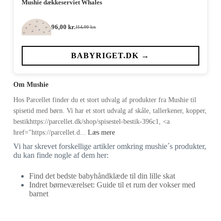
Mushie dækkeserviet Whales
96,00
kr.
114,00
kr.
Den
Den
oprindelige
aktuelle
pris
pris
var:
er:
BABYRIGET.DK →
114,00 kr..
96,00 kr..
Om Mushie
Hos Parcellet finder du et stort udvalg af produkter fra Mushie til
spisetid med børn. Vi har et stort udvalg af skåle, tallerkener, kopper,
bestikhttps://parcellet.dk/shop/spisestel-bestik-396c1, <a
href="https://parcellet.d...
Læs mere
Vi har skrevet forskellige artikler omkring mushie´s produkter,
du kan finde nogle af dem her:
Find det bedste babyhåndklæde til din lille skat
Indret børneværelset: Guide til et rum der vokser med
barnet