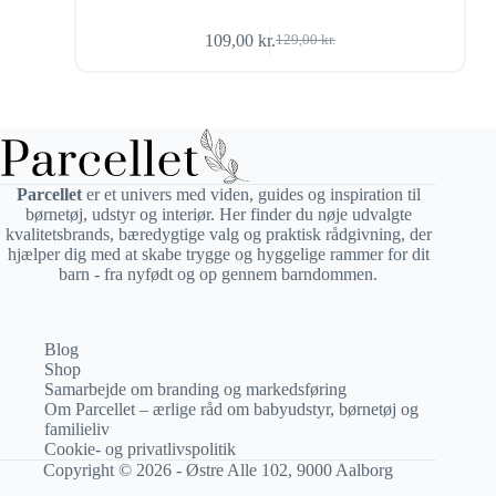
109,00
kr.
129,00
kr.
Den
Den
oprindelige
aktuelle
pris
pris
var:
er:
129,00 kr..
109,00 kr..
Parcellet
er et univers med viden, guides og inspiration til
børnetøj, udstyr og interiør. Her finder du nøje udvalgte
kvalitetsbrands, bæredygtige valg og praktisk rådgivning, der
hjælper dig med at skabe trygge og hyggelige rammer for dit
barn - fra nyfødt og op gennem barndommen.
Blog
Shop
Samarbejde om branding og markedsføring
Om Parcellet – ærlige råd om babyudstyr, børnetøj og
familieliv
Cookie- og privatlivspolitik
Copyright © 2026 - Østre Alle 102, 9000 Aalborg