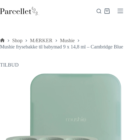
Fortsæt
til
Indkøbskurv
indhold
Shop
MÆRKER
Mushie
Forside
Mushie frysebakke til babymad 9 x 14,8 ml – Cambridge Blue
TILBUD