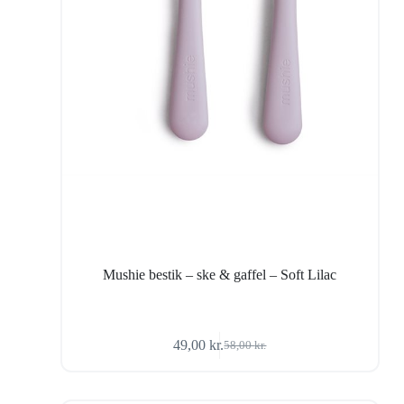
Mushie bestik – ske & gaffel – Soft Lilac
49,00
kr.
58,00
kr.
Den
Den
oprindelige
aktuelle
pris
pris
var:
er: