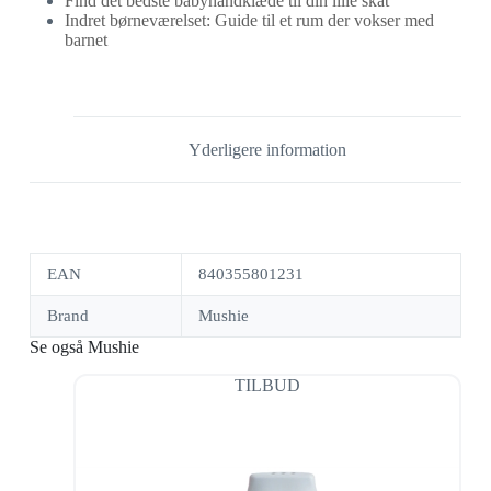
Find det bedste babyhåndklæde til din lille skat
Indret børneværelset: Guide til et rum der vokser med
barnet
Yderligere information
EAN
840355801231
Brand
Mushie
Se også Mushie
TILBUD