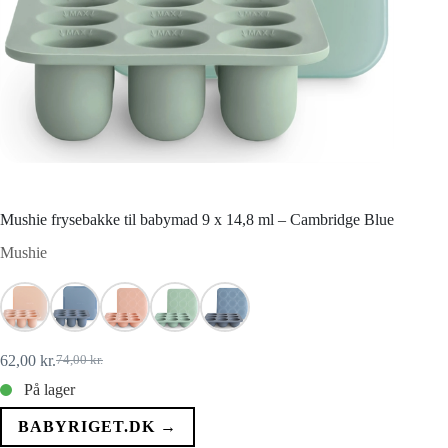
Mushie frysebakke til babymad 9 x 14,8 ml – Cambridge Blue
Mushie
62,00
kr.
74,00
kr.
Den
Den
oprindelige
aktuelle
På lager
pris
pris
var:
er:
BABYRIGET.DK →
74,00 kr..
62,00 kr..