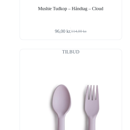
Mushie Tudkop – Håndtag – Cloud
96,00
kr.
114,00
kr.
Den
Den
oprindelige
aktuelle
pris
pris
var:
er:
TILBUD
114,00 kr..
96,00 kr..