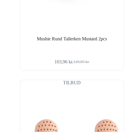
Mushie Rund Tallerken Mustard 2pcs
103,96
kr.
129,95
kr.
Den
Den
oprindelige
aktuelle
pris
pris
var:
er:
TILBUD
129,95 kr..
103,96 kr..