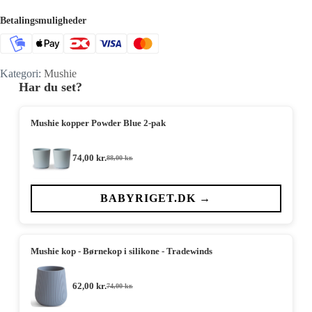
Betalingsmuligheder
Kategori:
Mushie
Har du set?
Mushie kopper Powder Blue 2-pak
74,00
kr.
88,00
kr.
Den
Den
oprindelige
aktuelle
pris
pris
var:
er:
BABYRIGET.DK →
88,00 kr..
74,00 kr..
Mushie kop - Børnekop i silikone - Tradewinds
62,00
kr.
74,00
kr.
Den
Den
oprindelige
aktuelle