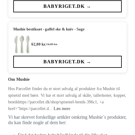
pris
pris
var:
er:
BABYRIGET.DK →
74,00 kr..
62,00 kr..
Mushie bestiksæt - gaffel ske & kniv - Sage
62,00
kr.
74,00
kr.
Den
Den
oprindelige
aktuelle
pris
pris
var:
er:
BABYRIGET.DK →
74,00 kr..
62,00 kr..
Om Mushie
Hos Parcellet finder du et stort udvalg af produkter fra Mushie til
spisetid med børn. Vi har et stort udvalg af skåle, tallerkener, kopper,
bestikhttps://parcellet.dk/shop/spisestel-bestik-396c1, <a
href="https://parcellet.d...
Læs mere
Vi har skrevet forskellige artikler omkring Mushie´s produkter,
du kan finde nogle af dem her: