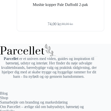
Mushie kopper Pale Daffodil 2-pak
74,00
kr.
88,00
kr.
Den
Den
oprindelige
aktuelle
pris
pris
var:
er:
88,00 kr..
74,00 kr..
Parcellet
er et univers med viden, guides og inspiration til
børnetøj, udstyr og interiør. Her finder du nøje udvalgte
kvalitetsbrands, bæredygtige valg og praktisk rådgivning, der
hjælper dig med at skabe trygge og hyggelige rammer for dit
barn - fra nyfødt og op gennem barndommen.
Blog
Shop
Samarbejde om branding og markedsføring
Om Parcellet – ærlige råd om babyudstyr, børnetøj og