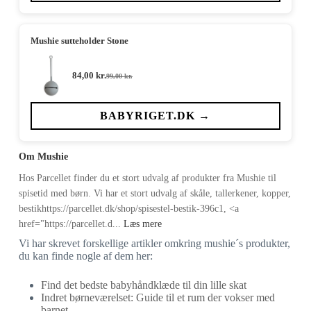
Mushie sutteholder Stone
84,00
kr.
99,00
kr.
Den
Den
oprindelige
aktuelle
pris
pris
var:
er:
BABYRIGET.DK →
99,00 kr..
84,00 kr..
Om Mushie
Hos Parcellet finder du et stort udvalg af produkter fra Mushie til
spisetid med børn. Vi har et stort udvalg af skåle, tallerkener, kopper,
bestikhttps://parcellet.dk/shop/spisestel-bestik-396c1, <a
href="https://parcellet.d...
Læs mere
Vi har skrevet forskellige artikler omkring mushie´s produkter,
du kan finde nogle af dem her:
Find det bedste babyhåndklæde til din lille skat
Indret børneværelset: Guide til et rum der vokser med
barnet