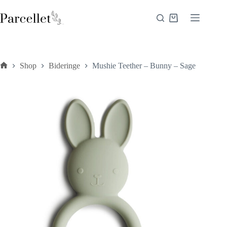
Fortsæt
til
Indkøbskurv
indhold
Shop
Bideringe
Mushie Teether – Bunny – Sage
Forside