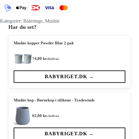
Kategorier:
Bideringe
,
Mushie
Har du set?
Mushie kopper Powder Blue 2-pak
74,00
kr.
88,00
kr.
Den
Den
oprindelige
aktuelle
pris
pris
var:
er:
BABYRIGET.DK →
88,00 kr..
74,00 kr..
Mushie kop - Børnekop i silikone - Tradewinds
62,00
kr.
74,00
kr.
Den
Den
oprindelige
aktuelle
pris
pris
var:
er:
BABYRIGET.DK →
74,00 kr..
62,00 kr..