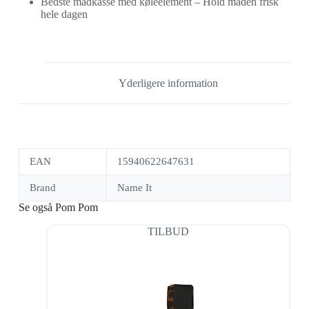
Bedste madkasse med køleelement – Hold maden frisk
hele dagen
Yderligere information
EAN
15940622647631
Brand
Name It
Se også Pom Pom
TILBUD