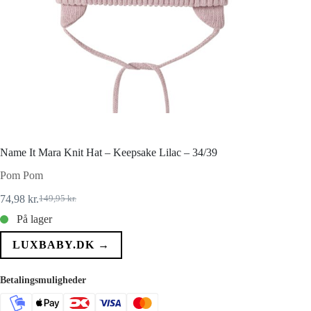
Name It Mara Knit Hat – Keepsake Lilac – 34/39
Pom Pom
74,98
kr.
149,95
kr.
Den
Den
oprindelige
aktuelle
På lager
pris
pris
var:
er:
LUXBABY.DK →
149,95 kr..
74,98 kr..
Betalingsmuligheder