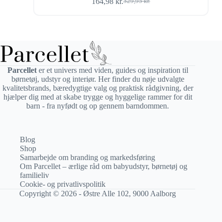
164,98
kr.
329,95
kr.
Den
Den
oprindelige
aktuelle
pris
pris
var:
er:
329,95 kr..
164,98 kr..
Parcellet
er et univers med viden, guides og inspiration til
børnetøj, udstyr og interiør. Her finder du nøje udvalgte
kvalitetsbrands, bæredygtige valg og praktisk rådgivning, der
hjælper dig med at skabe trygge og hyggelige rammer for dit
barn - fra nyfødt og op gennem barndommen.
Blog
Shop
Samarbejde om branding og markedsføring
Om Parcellet – ærlige råd om babyudstyr, børnetøj og
familieliv
Cookie- og privatlivspolitik
Copyright © 2026 - Østre Alle 102, 9000 Aalborg