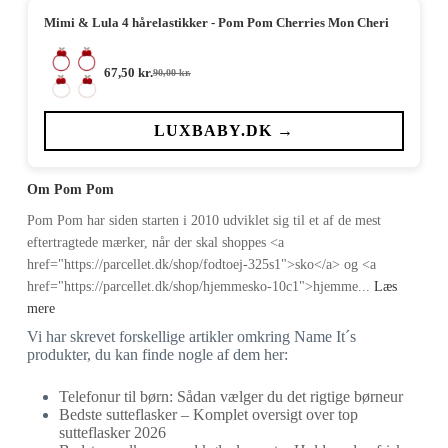
Mimi & Lula 4 hårelastikker - Pom Pom Cherries Mon Cheri
67,50
kr.
90,00
kr.
Den
Den
oprindelige
aktuelle
pris
pris
var:
er:
LUXBABY.DK →
90,00 kr..
67,50 kr..
Om Pom Pom
Pom Pom har siden starten i 2010 udviklet sig til et af de mest
eftertragtede mærker, når der skal shoppes <a
href="https://parcellet.dk/shop/fodtoej-325s1">sko</a> og <a
href="https://parcellet.dk/shop/hjemmesko-10c1">hjemme...
Læs
mere
Vi har skrevet forskellige artikler omkring Name It´s
produkter, du kan finde nogle af dem her:
Telefonur til børn: Sådan vælger du det rigtige børneur
Bedste sutteflasker – Komplet oversigt over top
sutteflasker 2026