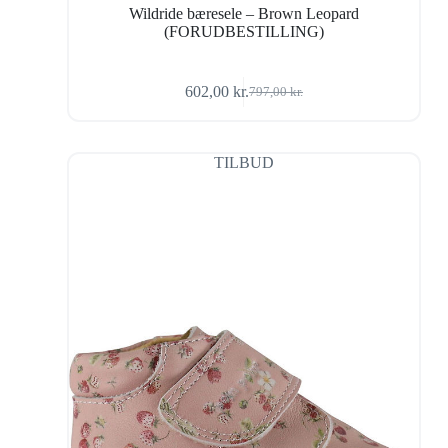
Wildride bæresele – Brown Leopard
(FORUDBESTILLING)
602,00
kr.
797,00
kr.
Den
Den
oprindelige
aktuelle
pris
pris
var:
er:
TILBUD
797,00 kr..
602,00 kr..