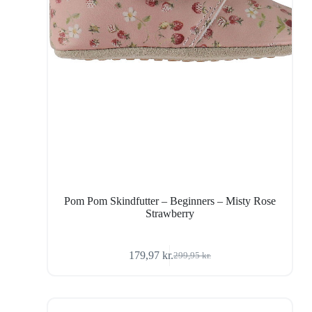
Pom Pom Skindfutter – Beginners – Misty Rose
Strawberry
179,97
kr.
299,95
kr.
Den
Den
oprindelige
aktuelle
pris
pris
var:
er:
299,95 kr..
179,97 kr..