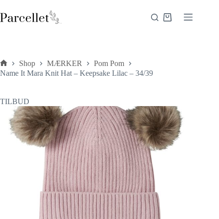
Fortsæt
til
Indkøbskurv
indhold
Shop
MÆRKER
Pom Pom
Forside
Name It Mara Knit Hat – Keepsake Lilac – 34/39
TILBUD