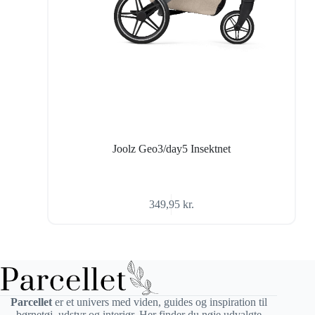
Joolz Geo3/day5 Insektnet
349,95
kr.
Parcellet
er et univers med viden, guides og inspiration til
børnetøj, udstyr og interiør. Her finder du nøje udvalgte