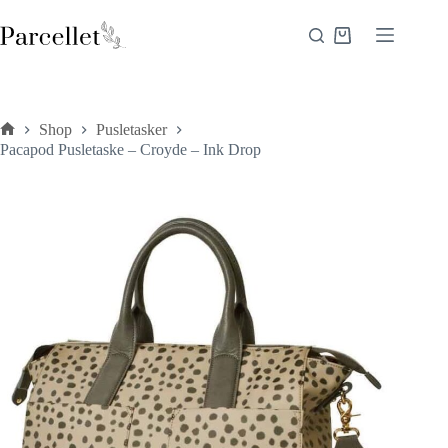
Fortsæt
til
Indkøbskurv
indhold
Shop
Pusletasker
Forside
Pacapod Pusletaske – Croyde – Ink Drop