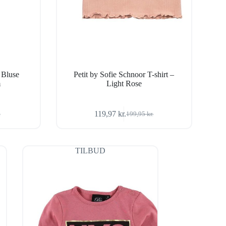
 Bluse
Petit by Sofie Schnoor T-shirt –
m
Light Rose
119,97
kr.
.
199,95
kr.
Den
Den
ige
oprindelige
aktuelle
pris
pris
var:
er:
TILBUD
r..
.
199,95 kr..
119,97 kr..