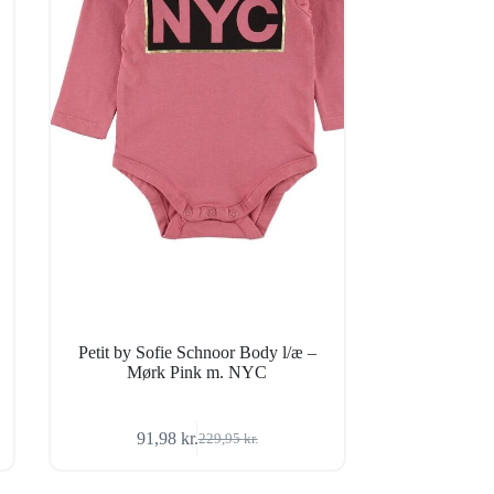
Petit by Sofie Schnoor Body l/æ –
Mørk Pink m. NYC
91,98
kr.
229,95
kr.
Den
Den
oprindelige
aktuelle
pris
pris