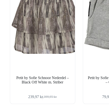
Petit by Sofie Schnoor Nederdel –
Petit by Sofi
Black Off White m. Striber
– 
239,97
kr.
79,
399,95
kr.
Den
Den
oprindelige
aktuelle
pris
pris