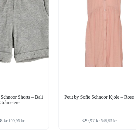
e Schnoor Shorts – Bali
Petit by Sofie Schnoor Kjole – Rose
Gråmeleret
98
kr.
329,97
kr.
199,95
kr.
549,95
kr.
Den
Den
Den
Den
oprindelige
aktuelle
oprindelige
aktuelle
pris
pris
pris
pris