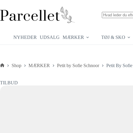
Fortsæt
til
indhold
Ingen
resultater
NYHEDER
UDSALG
MÆRKER
TØJ & SKO
Shop
MÆRKER
Petit by Sofie Schnoor
Petit By Sofi
Forside
TILBUD