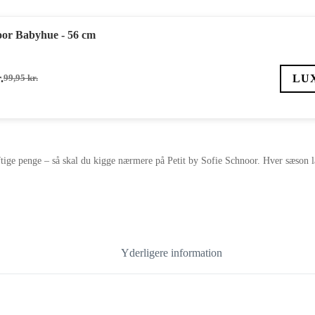
noor Babyhue - 56 cm
.
LU
99,95
kr.
Den
Den
oprindelige
aktuelle
pris
pris
var:
er:
99,95 kr..
29,99 kr..
uftige penge – så skal du kigge nærmere på Petit by Sofie Schnoor. Hver sæson la
Yderligere information