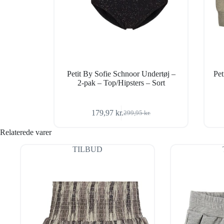
Petit By Sofie Schnoor Undertøj –
Pet
2-pak – Top/Hipsters – Sort
179,97
kr.
299,95
kr.
Den
Den
oprindelige
aktuelle
Relaterede varer
pris
pris
var:
er:
TILBUD
299,95 kr..
179,97 kr..