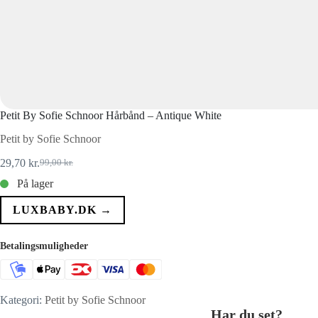
Petit By Sofie Schnoor Hårbånd – Antique White
Petit by Sofie Schnoor
29,70
kr.
99,00
kr.
Den
Den
oprindelige
aktuelle
På lager
pris
pris
var:
er:
LUXBABY.DK →
99,00 kr..
29,70 kr..
Betalingsmuligheder
Kategori:
Petit by Sofie Schnoor
Har du set?