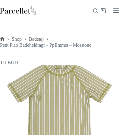
Fortsæt
til
Indkøbskurv
indhold
Shop
Badetøj
Forside
Petit Piao Badeheldragt – PpEmmet – Mosstone
TILBUD