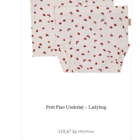
Petit Piao Undertøj – Ladybug
110,47
kr.
169,95
kr.
Den
Den
oprindelige
aktuelle