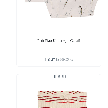
Petit Piao Undertøj – Cattail
110,47
kr.
169,95
kr.
Den
Den
oprindelige
aktuelle
pris
pris
var:
er:
TILBUD
169,95 kr..
110,47 kr..