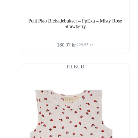
Petit Piao Blebadebukser – PpExa – Misty Rose
Strawberry
160,97
kr.
229,95
kr.
Den
Den
oprindelige
aktuelle
pris
pris
var:
er:
TILBUD
229,95 kr..
160,97 kr..