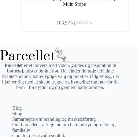
Multi Stripe
103,97
kr.
159,95
kr.
Den
Den
oprindelige
aktuelle
pris
pris
var:
er:
159,95 kr..
103,97 kr..
Parcellet
er et univers med viden, guides og inspiration til
børnetøj, udstyr og interiør. Her finder du nøje udvalgte
kvalitetsbrands, bæredygtige valg og praktisk rådgivning, der
hjælper dig med at skabe trygge og hyggelige rammer for dit
barn - fra nyfødt og op gennem barndommen.
Blog
Shop
Samarbejde om branding og markedsføring
Om Parcellet – ærlige råd om babyudstyr, børnetøj og
familieliv
Cookie- og privatlivspolitik