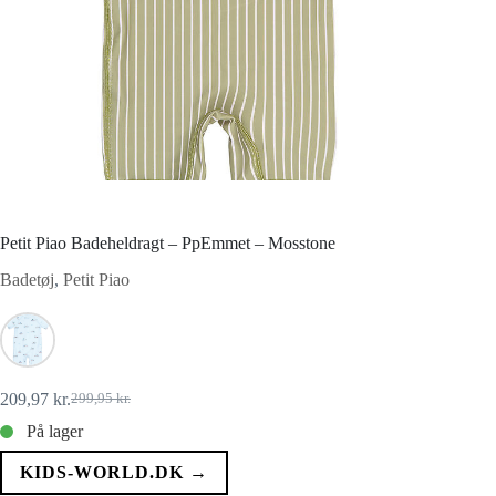
Petit Piao Badeheldragt – PpEmmet – Mosstone
Badetøj
,
Petit Piao
209,97
kr.
299,95
kr.
Den
Den
oprindelige
aktuelle
På lager
pris
pris
var:
er:
KIDS-WORLD.DK →
299,95 kr..
209,97 kr..