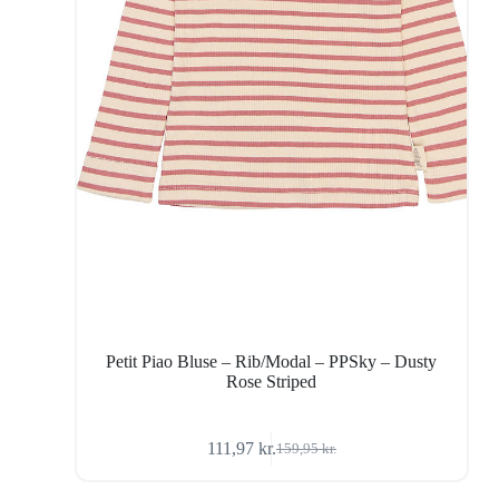
Petit Piao Bluse – Rib/Modal – PPSky – Dusty
Rose Striped
111,97
kr.
159,95
kr.
Den
Den
oprindelige
aktuelle
pris
pris