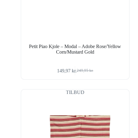
Petit Piao Kjole – Modal – Adobe Rose/Yellow
Corn/Mustard Gold
149,97
kr.
249,95
kr.
Den
Den
oprindelige
aktuelle
pris
pris
var:
er:
TILBUD
249,95 kr..
149,97 kr..