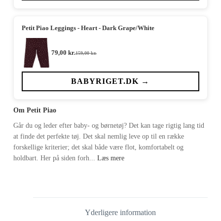
Petit Piao Leggings - Heart - Dark Grape/White
79,00
kr.
159,00
kr.
Den
Den
oprindelige
aktuelle
pris
pris
var:
er:
BABYRIGET.DK →
159,00 kr..
79,00 kr..
Om Petit Piao
Går du og leder efter baby- og børnetøj? Det kan tage rigtig lang tid
at finde det perfekte tøj. Det skal nemlig leve op til en række
forskellige kriterier; det skal både være flot, komfortabelt og
holdbart. Her på siden forh...
Læs mere
Yderligere information