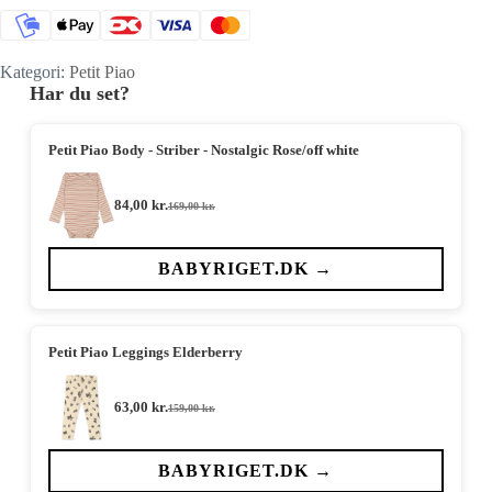
Kategori:
Petit Piao
Har du set?
Petit Piao Body - Striber - Nostalgic Rose/off white
84,00
kr.
169,00
kr.
Den
Den
oprindelige
aktuelle
pris
pris
var:
er:
BABYRIGET.DK →
169,00 kr..
84,00 kr..
Petit Piao Leggings Elderberry
63,00
kr.
159,00
kr.
Den
Den
oprindelige
aktuelle
pris
pris
var:
er:
BABYRIGET.DK →
159,00 kr..
63,00 kr..