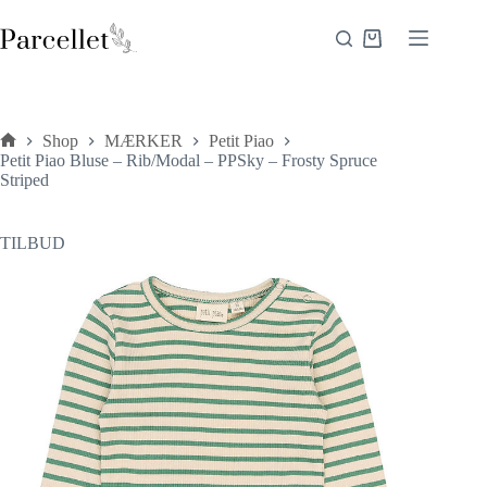
Fortsæt
til
Indkøbskurv
indhold
Shop
MÆRKER
Petit Piao
Forside
Petit Piao Bluse – Rib/Modal – PPSky – Frosty Spruce
Striped
TILBUD