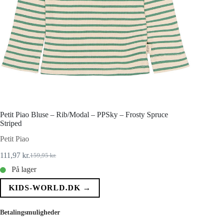
Petit Piao Bluse – Rib/Modal – PPSky – Frosty Spruce
Striped
Petit Piao
111,97
kr.
159,95
kr.
Den
Den
oprindelige
aktuelle
På lager
pris
pris
var:
er:
KIDS-WORLD.DK →
159,95 kr..
111,97 kr..
Betalingsmuligheder