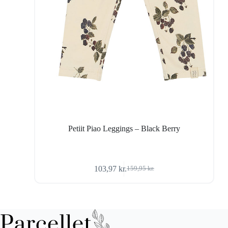
Petiit Piao Leggings – Black Berry
103,97
kr.
159,95
kr.
Den
Den
oprindelige
aktuelle
pris
pris
var:
er:
159,95 kr..
103,97 kr..