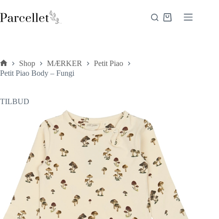
Fortsæt
til
Indkøbskurv
indhold
Shop
MÆRKER
Petit Piao
Forside
Petit Piao Body – Fungi
TILBUD