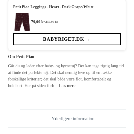
Petit Piao Leggings - Heart - Dark Grape/White
79,00
kr.
159,00
kr.
Den
Den
oprindelige
aktuelle
pris
pris
var:
er:
BABYRIGET.DK →
159,00 kr..
79,00 kr..
Om Petit Piao
Går du og leder efter baby- og børnetøj? Det kan tage rigtig lang tid
at finde det perfekte tøj. Det skal nemlig leve op til en række
forskellige kriterier; det skal både være flot, komfortabelt og
holdbart. Her på siden forh...
Læs mere
Yderligere information