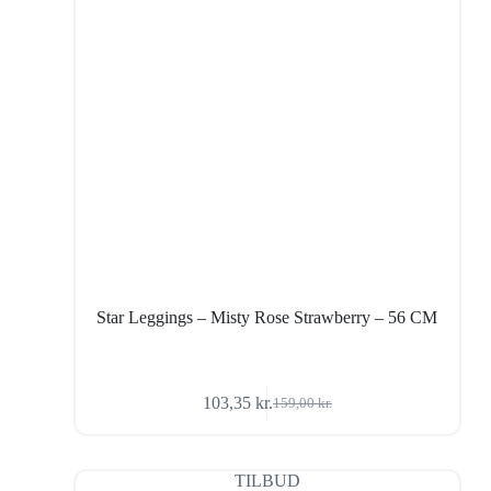
Star Leggings – Misty Rose Strawberry – 56 CM
103,35
kr.
159,00
kr.
Den
Den
oprindelige
aktuelle
pris
pris
var:
er:
TILBUD
159,00 kr..
103,35 kr..