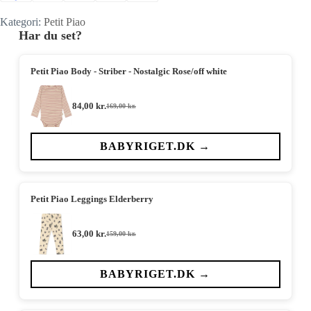
Kategori:
Petit Piao
Har du set?
Petit Piao Body - Striber - Nostalgic Rose/off white
84,00
kr.
169,00
kr.
Den
Den
oprindelige
aktuelle
pris
pris
var:
er:
BABYRIGET.DK →
169,00 kr..
84,00 kr..
Petit Piao Leggings Elderberry
63,00
kr.
159,00
kr.
Den
Den
oprindelige
aktuelle
pris
pris
var:
er:
BABYRIGET.DK →
159,00 kr..
63,00 kr..