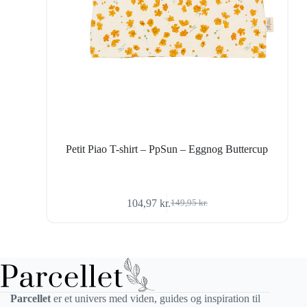
Petit Piao T-shirt – PpSun – Eggnog Buttercup
104,97
kr.
149,95
kr.
Den
Den
oprindelige
aktuelle
pris
pris
var:
er:
149,95 kr..
104,97 kr..
Parcellet
er et univers med viden, guides og inspiration til