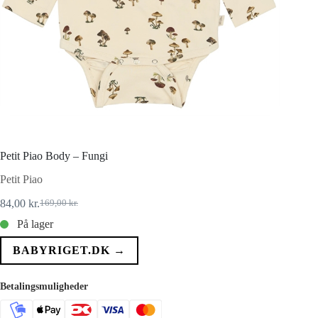
Petit Piao Body – Fungi
Petit Piao
84,00
kr.
169,00
kr.
Den
Den
oprindelige
aktuelle
På lager
pris
pris
var:
er:
BABYRIGET.DK →
169,00 kr..
84,00 kr..
Betalingsmuligheder