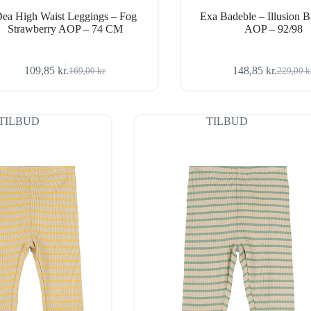
ea High Waist Leggings – Fog
Exa Badeble – Illusion B
Strawberry AOP – 74 CM
AOP – 92/98
109,85
kr.
148,85
kr.
169,00
kr.
229,00
k
Den
Den
Den
Den
oprindelige
aktuelle
oprindel
aktuelle
pris
pris
pris
pris
var:
er:
var:
er:
TILBUD
TILBUD
169,00 kr..
109,85 kr..
229,00 k
148,85 k