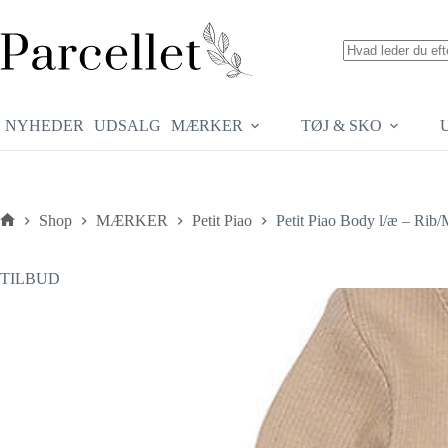
Fortsæt
til
indhold
Ingen
resultater
NYHEDER
UDSALG
MÆRKER
TØJ & SKO
Shop
MÆRKER
Petit Piao
Petit Piao Body l/æ – Rib
Forside
TILBUD