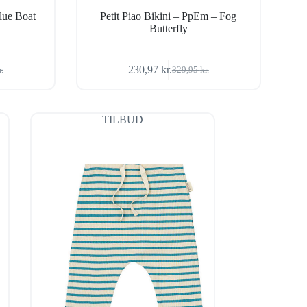
lue Boat
Petit Piao Bikini – PpEm – Fog
Butterfly
230,97
kr.
r.
329,95
kr.
Den
Den
ige
oprindelige
aktuelle
pris
pris
var:
er:
TILBUD
r..
r..
329,95 kr..
230,97 kr..