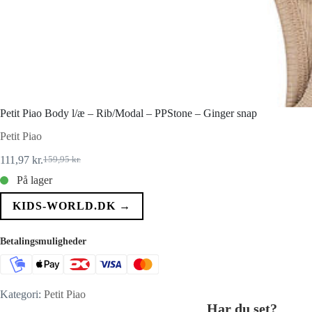
Petit Piao Body l/æ – Rib/Modal – PPStone – Ginger snap
Petit Piao
111,97
kr.
159,95
kr.
Den
Den
oprindelige
aktuelle
På lager
pris
pris
var:
er:
KIDS-WORLD.DK →
159,95 kr..
111,97 kr..
Betalingsmuligheder
Kategori:
Petit Piao
Har du set?