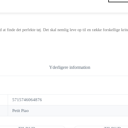
oprindelige
aktuelle
pris
pris
var:
er:
159,00 kr..
79,00 kr..
d at finde det perfekte tøj. Det skal nemlig leve op til en række forskellige kri
Yderligere information
5715746064876
Petit Piao