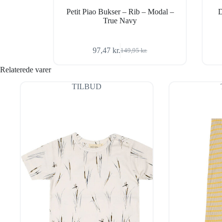
Petit Piao Bukser – Rib – Modal –
D
True Navy
97,47
kr.
149,95
kr.
Den
Den
oprindelige
aktuelle
Relaterede varer
pris
pris
var:
er:
TILBUD
149,95 kr..
97,47 kr..