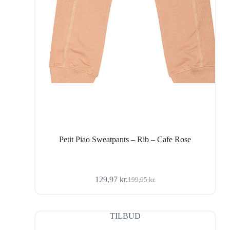
Petit Piao Sweatpants – Rib – Cafe Rose
129,97
kr.
199,95
kr.
Den
Den
oprindelige
aktuelle
pris
pris
var:
er:
TILBUD
199,95 kr..
129,97 kr..