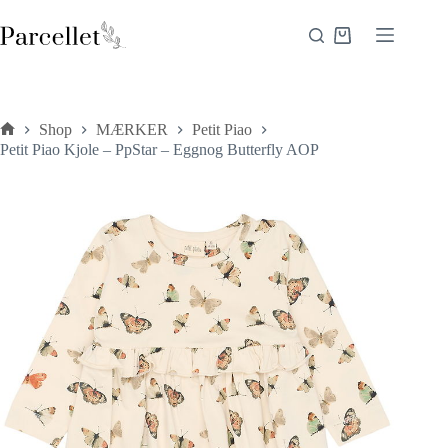
Fortsæt
til
Indkøbskurv
indhold
Shop
MÆRKER
Petit Piao
Forside
Petit Piao Kjole – PpStar – Eggnog Butterfly AOP