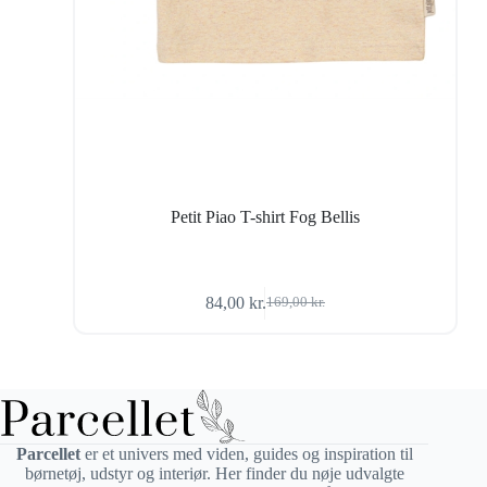
Petit Piao T-shirt Fog Bellis
84,00
kr.
169,00
kr.
Den
Den
oprindelige
aktuelle
pris
pris
var:
er:
169,00 kr..
84,00 kr..
Parcellet
er et univers med viden, guides og inspiration til
børnetøj, udstyr og interiør. Her finder du nøje udvalgte