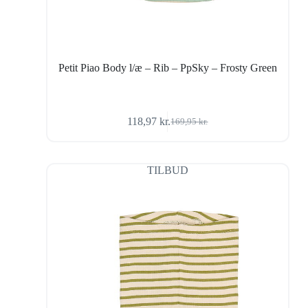
Petit Piao Body l/æ – Rib – PpSky – Frosty Green
118,97
kr.
169,95
kr.
Den
Den
oprindelige
aktuelle
pris
pris
var:
er:
TILBUD
169,95 kr..
118,97 kr..