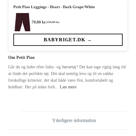
Petit Piao Leggings - Heart - Dark Grape/White
79,00
kr.
159,00
kr.
Den
Den
oprindelige
aktuelle
pris
pris
var:
er:
BABYRIGET.DK →
159,00 kr..
79,00 kr..
Om Petit Piao
Går du og leder efter baby- og børnetøj? Det kan tage rigtig lang tid
at finde det perfekte tøj. Det skal nemlig leve op til en række
forskellige kriterier; det skal både være flot, komfortabelt og
holdbart. Her på siden forh...
Læs mere
Yderligere information