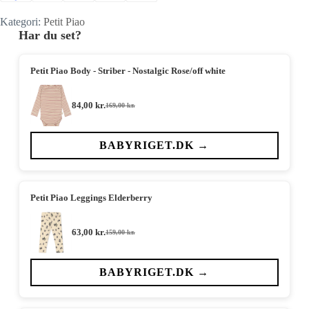
Kategori:
Petit Piao
Har du set?
Petit Piao Body - Striber - Nostalgic Rose/off white
84,00
kr.
169,00
kr.
Den
Den
oprindelige
aktuelle
pris
pris
var:
er:
BABYRIGET.DK →
169,00 kr..
84,00 kr..
Petit Piao Leggings Elderberry
63,00
kr.
159,00
kr.
Den
Den
oprindelige
aktuelle
pris
pris
var:
er:
BABYRIGET.DK →
159,00 kr..
63,00 kr..