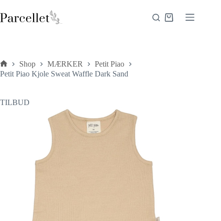
Fortsæt
til
Indkøbskurv
indhold
Shop
MÆRKER
Petit Piao
Forside
Petit Piao Kjole Sweat Waffle Dark Sand
TILBUD