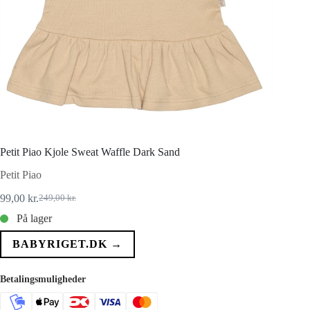
Petit Piao Kjole Sweat Waffle Dark Sand
Petit Piao
99,00
kr.
249,00
kr.
Den
Den
oprindelige
aktuelle
På lager
pris
pris
var:
er:
BABYRIGET.DK →
249,00 kr..
99,00 kr..
Betalingsmuligheder