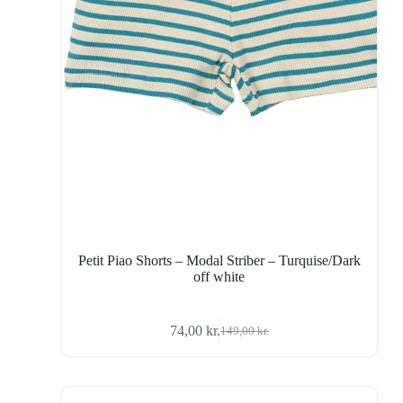
Petit Piao Shorts – Modal Striber – Turquise/Dark
off white
74,00
kr.
149,00
kr.
Den
Den
oprindelige
aktuelle
pris
pris
var:
er:
149,00 kr..
74,00 kr..