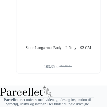
Stone Langærmet Body – Infinity – 92 CM
103,35
kr.
159,00
kr.
Den
Den
oprindelige
aktuelle
pris
pris
var:
er:
159,00 kr..
103,35 kr..
Parcellet
er et univers med viden, guides og inspiration til
børnetøj, udstyr og interiør. Her finder du nøje udvalgte