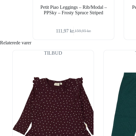
Petit Piao Leggings – Rib/Modal –
P
PPSky – Frosty Spruce Striped
111,97
kr.
159,95
kr.
Den
Den
oprindelige
aktuelle
Relaterede varer
pris
pris
var:
er:
TILBUD
159,95 kr..
111,97 kr..