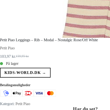
Petit Piao Leggings – Rib – Modal – Nostalgic Rose/Off White
Petit Piao
103,97
kr.
159,95
kr.
Den
Den
oprindelige
aktuelle
På lager
pris
pris
var:
er:
KIDS-WORLD.DK →
159,95 kr..
103,97 kr..
Betalingsmuligheder
Kategori:
Petit Piao
Har du set?