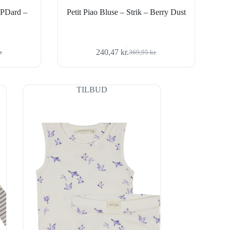
 PPDard –
Petit Piao Bluse – Strik – Berry Dust
240,47
kr.
r.
369,95
kr.
Den
Den
ige
oprindelige
aktuelle
pris
pris
var:
er:
TILBUD
r..
r..
369,95 kr..
240,47 kr..