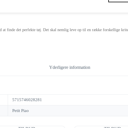
oprindelige
aktuelle
pris
pris
var:
er:
159,00 kr..
79,00 kr..
d at finde det perfekte tøj. Det skal nemlig leve op til en række forskellige kri
Yderligere information
5715746028281
Petit Piao