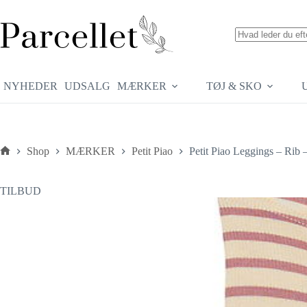
Fortsæt
til
indhold
Ingen
resultater
NYHEDER
UDSALG
MÆRKER
TØJ & SKO
Shop
MÆRKER
Petit Piao
Petit Piao Leggings – Rib
Forside
TILBUD