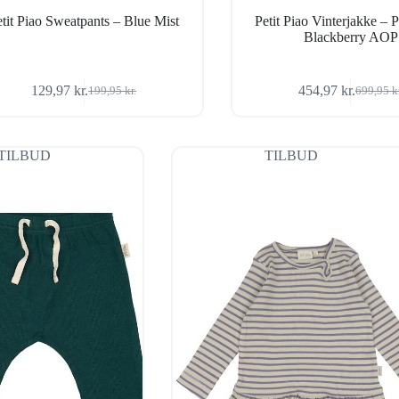
etit Piao Sweatpants – Blue Mist
Petit Piao Vinterjakke –
Blackberry AOP
129,97
kr.
454,97
kr.
199,95
kr.
699,95
k
Den
Den
Den
Den
oprindelige
aktuelle
oprindel
aktuelle
pris
pris
pris
pris
var:
er:
var:
er:
TILBUD
TILBUD
199,95 kr..
129,97 kr..
699,95 k
454,97 k