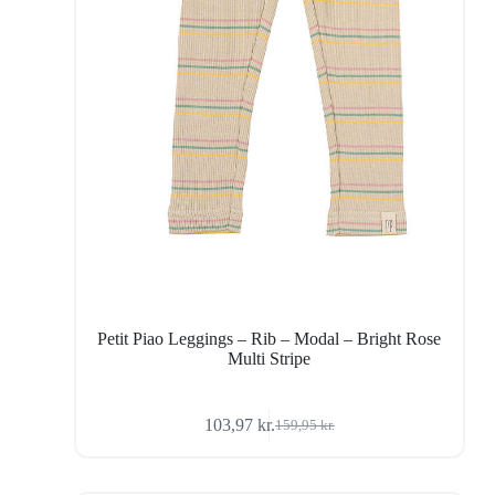
Petit Piao Leggings – Rib – Modal – Bright Rose
Multi Stripe
103,97
kr.
159,95
kr.
Den
Den
oprindelige
aktuelle
pris
pris
var:
er: