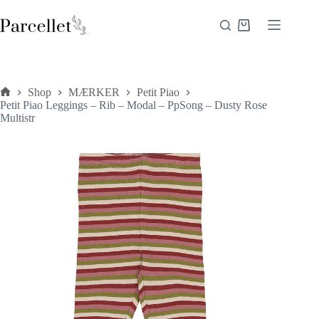
Fortsæt
til
Indkøbskurv
indhold
Shop
MÆRKER
Petit Piao
Forside
Petit Piao Leggings – Rib – Modal – PpSong – Dusty Rose
Multistr