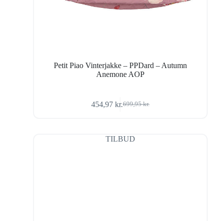
Petit Piao Vinterjakke – PPDard – Autumn
Anemone AOP
454,97
kr.
699,95
kr.
Den
Den
oprindelige
aktuelle
pris
pris
var:
er:
TILBUD
699,95 kr..
454,97 kr..