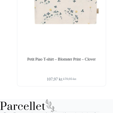
Petit Piao T-shirt – Blomster Print – Clover
107,97
kr.
179,95
kr.
Den
Den
oprindelige
aktuelle
pris
pris
var:
er:
179,95 kr..
107,97 kr..