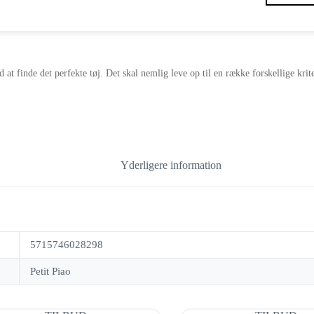
oprindelige
aktuelle
pris
pris
var:
er:
159,00 kr..
79,00 kr..
d at finde det perfekte tøj. Det skal nemlig leve op til en række forskellige kri
Yderligere information
5715746028298
Petit Piao