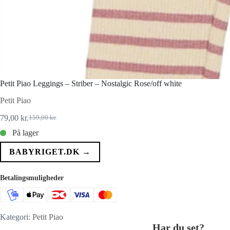
Petit Piao Leggings – Striber – Nostalgic Rose/off white
Petit Piao
79,00
kr.
159,00
kr.
Den
Den
oprindelige
aktuelle
På lager
pris
pris
var:
er:
BABYRIGET.DK →
159,00 kr..
79,00 kr..
Betalingsmuligheder
Kategori:
Petit Piao
Har du set?