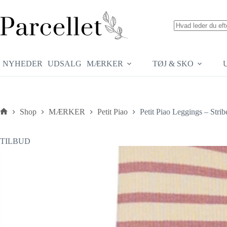
Fortsæt
til
indhold
Ingen
resultater
NYHEDER
UDSALG
MÆRKER
TØJ & SKO
Shop
MÆRKER
Petit Piao
Petit Piao Leggings – Strib
Forside
TILBUD