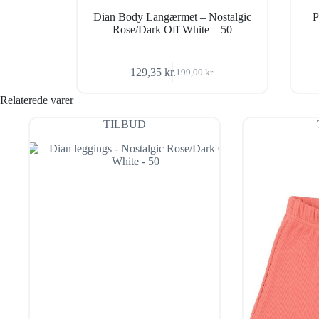
Dian Body Langærmet – Nostalgic
P
Rose/Dark Off White – 50
129,35
kr.
199,00
kr.
Den
Den
oprindelige
aktuelle
Relaterede varer
pris
pris
var:
er:
TILBUD
199,00 kr..
129,35 kr..