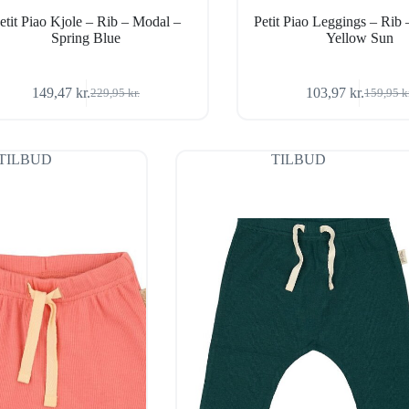
etit Piao Kjole – Rib – Modal –
Petit Piao Leggings – Rib
Spring Blue
Yellow Sun
149,47
kr.
103,97
kr.
229,95
kr.
159,95
k
Den
Den
Den
Den
oprindelige
aktuelle
oprindel
aktuelle
pris
pris
pris
pris
var:
er:
var:
er:
TILBUD
TILBUD
229,95 kr..
149,47 kr..
159,95 k
103,97 k