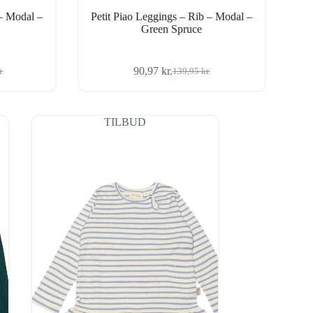
 – Modal –
Petit Piao Leggings – Rib – Modal –
Green Spruce
90,97
kr.
r.
139,95
kr.
Den
Den
ige
oprindelige
aktuelle
pris
pris
var:
er:
TILBUD
r..
r..
139,95 kr..
90,97 kr..