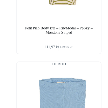
Petit Piao Body k/æ – Rib/Modal – PpSky –
Mosstone Striped
111,97
kr.
159,95
kr.
Den
Den
oprindelige
aktuelle
pris
pris
var:
er:
TILBUD
159,95 kr..
111,97 kr..