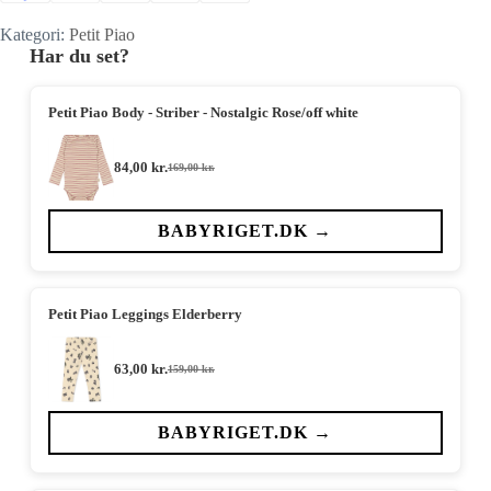
Kategori:
Petit Piao
Har du set?
Petit Piao Body - Striber - Nostalgic Rose/off white
84,00
kr.
169,00
kr.
Den
Den
oprindelige
aktuelle
pris
pris
var:
er:
BABYRIGET.DK →
169,00 kr..
84,00 kr..
Petit Piao Leggings Elderberry
63,00
kr.
159,00
kr.
Den
Den
oprindelige
aktuelle
pris
pris
var:
er:
BABYRIGET.DK →
159,00 kr..
63,00 kr..