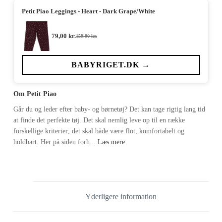
Petit Piao Leggings - Heart - Dark Grape/White
79,00
kr.
159,00
kr.
Den
Den
oprindelige
aktuelle
pris
pris
var:
er:
BABYRIGET.DK →
159,00 kr..
79,00 kr..
Om Petit Piao
Går du og leder efter baby- og børnetøj? Det kan tage rigtig lang tid
at finde det perfekte tøj. Det skal nemlig leve op til en række
forskellige kriterier; det skal både være flot, komfortabelt og
holdbart. Her på siden forh...
Læs mere
Yderligere information