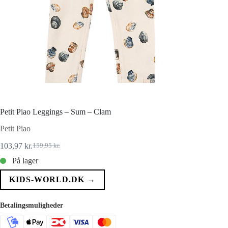
Petit Piao Leggings – Sum – Clam
Petit Piao
103,97
kr.
159,95
kr.
Den
Den
oprindelige
aktuelle
På lager
pris
pris
var:
er:
KIDS-WORLD.DK →
159,95 kr..
103,97 kr..
Betalingsmuligheder