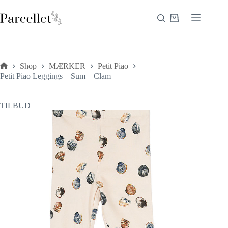
Fortsæt
til
Indkøbskurv
indhold
Shop
MÆRKER
Petit Piao
Forside
Petit Piao Leggings – Sum – Clam
TILBUD