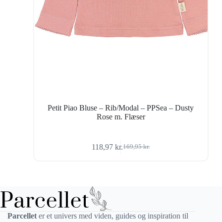
Petit Piao Bluse – Rib/Modal – PPSea – Dusty
Rose m. Flæser
118,97
kr.
169,95
kr.
Den
Den
oprindelige
aktuelle
pris
pris
var:
er:
169,95 kr..
118,97 kr..
Parcellet
er et univers med viden, guides og inspiration til