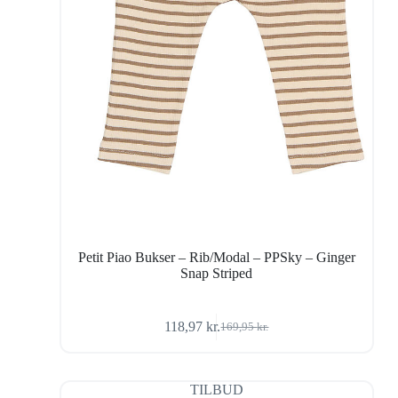
Petit Piao Bukser – Rib/Modal – PPSky – Ginger
Snap Striped
118,97
kr.
169,95
kr.
Den
Den
oprindelige
aktuelle
pris
pris
var:
er:
TILBUD
169,95 kr..
118,97 kr..