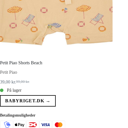
Petit Piao Shorts Beach
Petit Piao
39,00
kr.
99,00
kr.
Den
Den
oprindelige
aktuelle
På lager
pris
pris
var:
er:
BABYRIGET.DK →
99,00 kr..
39,00 kr..
Betalingsmuligheder