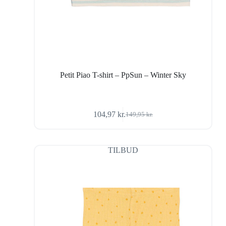
Petit Piao T-shirt – PpSun – Winter Sky
104,97
kr.
149,95
kr.
Den
Den
oprindelige
aktuelle
pris
pris
var:
er:
TILBUD
149,95 kr..
104,97 kr..