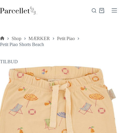
Fortsæt
til
Indkøbskurv
indhold
Shop
MÆRKER
Petit Piao
Forside
Petit Piao Shorts Beach
TILBUD