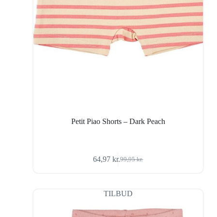
Petit Piao Shorts – Dark Peach
64,97
kr.
99,95
kr.
Den
Den
oprindelige
aktuelle
pris
pris
var:
er:
TILBUD
99,95 kr..
64,97 kr..