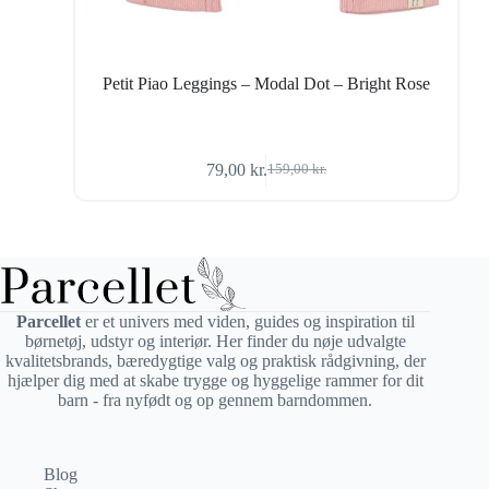
Petit Piao Leggings – Modal Dot – Bright Rose
79,00
kr.
159,00
kr.
Den
Den
oprindelige
aktuelle
pris
pris
var:
er:
159,00 kr..
79,00 kr..
Parcellet
er et univers med viden, guides og inspiration til
børnetøj, udstyr og interiør. Her finder du nøje udvalgte
kvalitetsbrands, bæredygtige valg og praktisk rådgivning, der
hjælper dig med at skabe trygge og hyggelige rammer for dit
barn - fra nyfødt og op gennem barndommen.
Blog