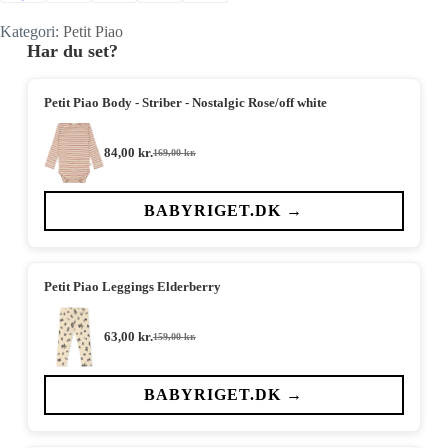
Kategori:
Petit Piao
Har du set?
Petit Piao Body - Striber - Nostalgic Rose/off white
84,00
kr.
169,00
kr.
Den
Den
oprindelige
aktuelle
pris
pris
var:
er:
BABYRIGET.DK →
169,00 kr..
84,00 kr..
Petit Piao Leggings Elderberry
63,00
kr.
159,00
kr.
Den
Den
oprindelige
aktuelle
pris
pris
var:
er:
BABYRIGET.DK →
159,00 kr..
63,00 kr..