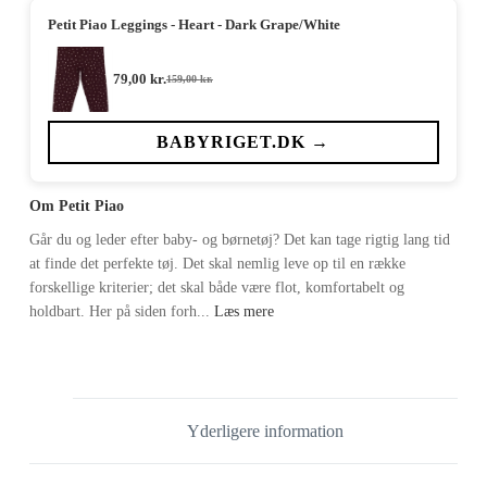
Petit Piao Leggings - Heart - Dark Grape/White
79,00
kr.
159,00
kr.
Den
Den
oprindelige
aktuelle
pris
pris
var:
er:
BABYRIGET.DK →
159,00 kr..
79,00 kr..
Om Petit Piao
Går du og leder efter baby- og børnetøj? Det kan tage rigtig lang tid
at finde det perfekte tøj. Det skal nemlig leve op til en række
forskellige kriterier; det skal både være flot, komfortabelt og
holdbart. Her på siden forh...
Læs mere
Yderligere information