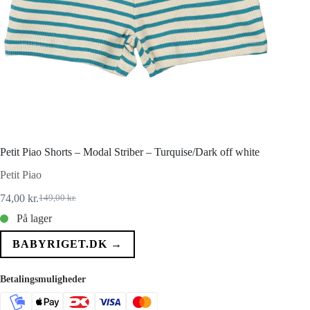
Petit Piao Shorts – Modal Striber – Turquise/Dark off white
Petit Piao
74,00
kr.
149,00
kr.
Den
Den
oprindelige
aktuelle
På lager
pris
pris
var:
er:
BABYRIGET.DK →
149,00 kr..
74,00 kr..
Betalingsmuligheder