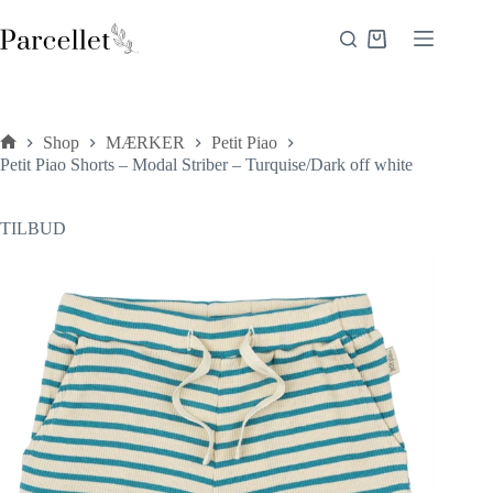
Fortsæt
til
Indkøbskurv
indhold
Shop
MÆRKER
Petit Piao
Forside
Petit Piao Shorts – Modal Striber – Turquise/Dark off white
TILBUD