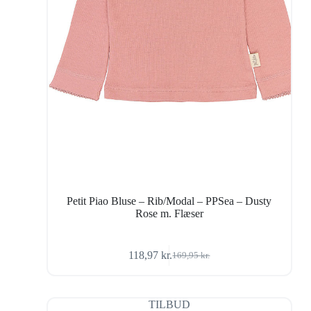
Petit Piao Bluse – Rib/Modal – PPSea – Dusty
Rose m. Flæser
118,97
kr.
169,95
kr.
Den
Den
oprindelige
aktuelle
pris
pris
var:
er:
TILBUD
169,95 kr..
118,97 kr..