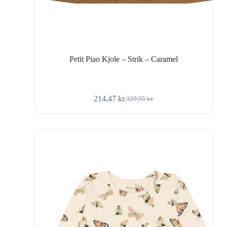
Petit Piao Kjole – Strik – Caramel
214,47
kr.
329,95
kr.
Den
Den
oprindelige
aktuelle
pris
pris
var:
er:
329,95 kr..
214,47 kr..