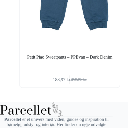
Petit Piao Sweatpants – PPEvan – Dark Denim
188,97
kr.
269,95
kr.
Den
Den
oprindelige
aktuelle
pris
pris
var:
er:
269,95 kr..
188,97 kr..
Parcellet
er et univers med viden, guides og inspiration til
børnetøj, udstyr og interiør. Her finder du nøje udvalgte