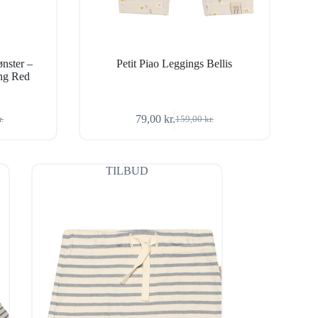
ønster –
Petit Piao Leggings Bellis
ing Red
79,00
kr.
r.
159,00
kr.
Den
Den
ige
oprindelige
aktuelle
pris
pris
var:
er:
TILBUD
r..
r..
159,00 kr..
79,00 kr..