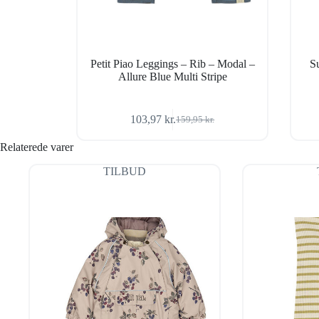
Petit Piao Leggings – Rib – Modal –
S
Allure Blue Multi Stripe
103,97
kr.
159,95
kr.
Den
Den
oprindelige
aktuelle
Relaterede varer
pris
pris
var:
er:
TILBUD
159,95 kr..
103,97 kr..