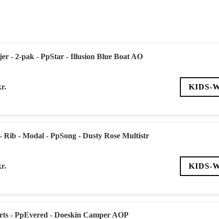
jer - 2-pak - PpStar - Illusion Blue Boat AO
kr.
KIDS-
 - Rib - Modal - PpSong - Dusty Rose Multistr
kr.
KIDS-
orts - PpEvered - Doeskin Camper AOP