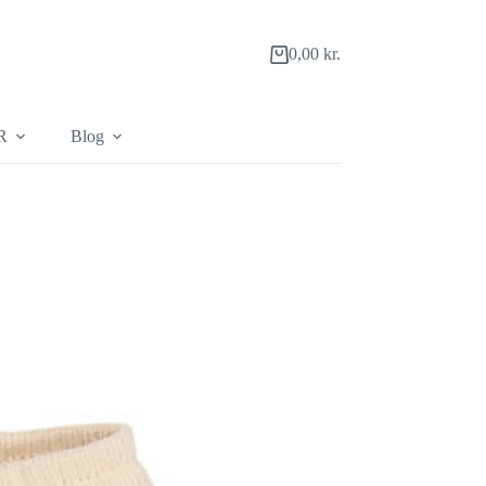
0,00
kr.
Indkøbskurv
R
Blog