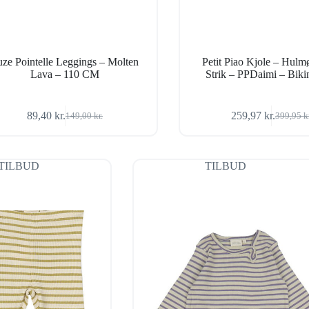
uze Pointelle Leggings – Molten
Petit Piao Kjole – Hulm
Lava – 110 CM
Strik – PPDaimi – Bik
89,40
kr.
259,97
kr.
149,00
kr.
399,95
k
Den
Den
Den
Den
oprindelige
aktuelle
oprindel
aktuelle
pris
pris
pris
pris
var:
er:
var:
er:
TILBUD
TILBUD
149,00 kr..
89,40 kr..
399,95 k
259,97 k