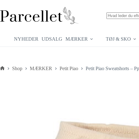
Fortsæt
til
indhold
Ingen
resultater
NYHEDER
UDSALG
MÆRKER
TØJ & SKO
Shop
MÆRKER
Petit Piao
Petit Piao Sweatshorts – 
Forside