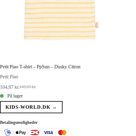
Petit Piao T-shirt – PpSun – Dusky Citron
Petit Piao
104,97
kr.
149,95
kr.
Den
Den
oprindelige
aktuelle
På lager
pris
pris
var:
er:
KIDS-WORLD.DK →
149,95 kr..
104,97 kr..
Betalingsmuligheder