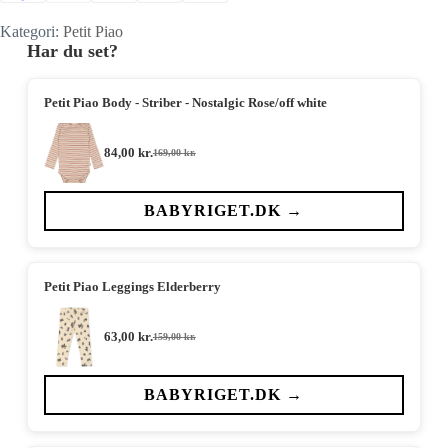
Kategori:
Petit Piao
Har du set?
Petit Piao Body - Striber - Nostalgic Rose/off white
84,00
kr.
169,00
kr.
Den
Den
oprindelige
aktuelle
pris
pris
var:
er:
BABYRIGET.DK →
169,00 kr..
84,00 kr..
Petit Piao Leggings Elderberry
63,00
kr.
159,00
kr.
Den
Den
oprindelige
aktuelle
pris
pris
var:
er:
BABYRIGET.DK →
159,00 kr..
63,00 kr..