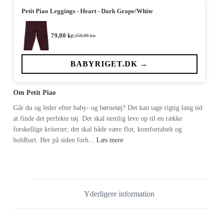
Petit Piao Leggings - Heart - Dark Grape/White
79,00
kr.
159,00
kr.
Den
Den
oprindelige
aktuelle
pris
pris
var:
er:
BABYRIGET.DK →
159,00 kr..
79,00 kr..
Om Petit Piao
Går du og leder efter baby- og børnetøj? Det kan tage rigtig lang tid
at finde det perfekte tøj. Det skal nemlig leve op til en række
forskellige kriterier; det skal både være flot, komfortabelt og
holdbart. Her på siden forh...
Læs mere
Yderligere information