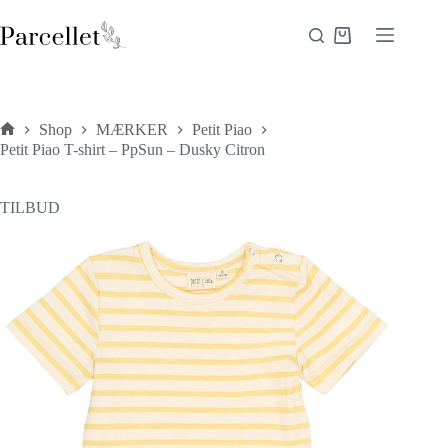
Fortsæt
til
Indkøbskurv
indhold
Shop
MÆRKER
Petit Piao
Forside
Petit Piao T-shirt – PpSun – Dusky Citron
TILBUD