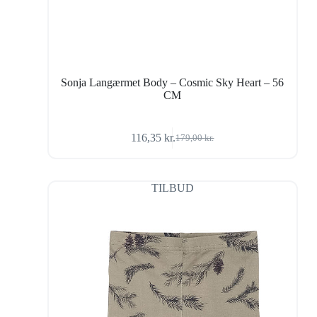
Sonja Langærmet Body – Cosmic Sky Heart – 56
CM
116,35
kr.
179,00
kr.
Den
Den
oprindelige
aktuelle
pris
pris
var:
er:
TILBUD
179,00 kr..
116,35 kr..