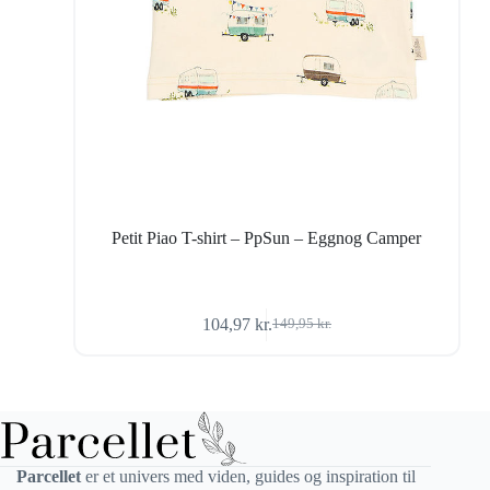
Petit Piao T-shirt – PpSun – Eggnog Camper
104,97
kr.
149,95
kr.
Den
Den
oprindelige
aktuelle
pris
pris
var:
er:
149,95 kr..
104,97 kr..
Parcellet
er et univers med viden, guides og inspiration til