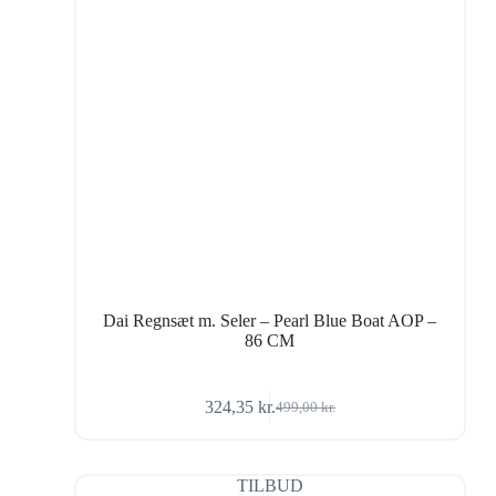
Dai Regnsæt m. Seler – Pearl Blue Boat AOP –
86 CM
324,35
kr.
499,00
kr.
Den
Den
oprindelige
aktuelle
pris
pris
var:
er:
TILBUD
499,00 kr..
324,35 kr..