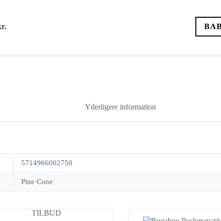
kr.
BA
Yderligere information
5714966002750
Pine Cone
TILBUD