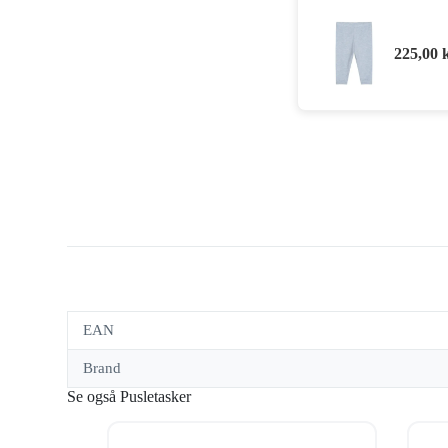
225,00
EAN
Brand
Se også Pusletasker