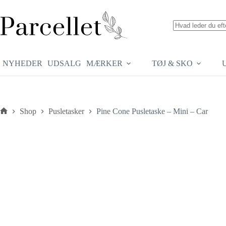
Fortsæt
til
indhold
Ingen
resultater
NYHEDER
UDSALG
MÆRKER
TØJ & SKO
Shop
Pusletasker
Pine Cone Pusletaske – Mini – Car
Forside