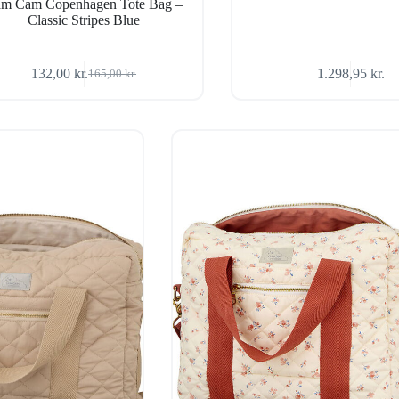
m Cam Copenhagen Tote Bag –
Classic Stripes Blue
132,00
kr.
1.298,95
kr.
165,00
kr.
Den
Den
oprindelige
aktuelle
pris
pris
var:
er:
165,00 kr..
132,00 kr..