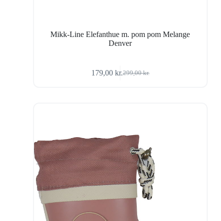
Mikk-Line Elefanthue m. pom pom Melange
Denver
179,00
kr.
299,00
kr.
Den
Den
oprindelige
aktuelle
pris
pris
var:
er:
299,00 kr..
179,00 kr..