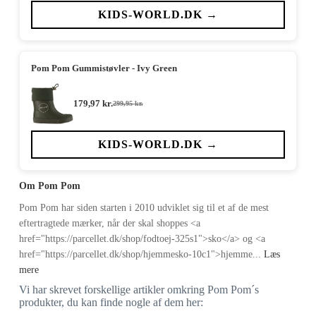
pris
pris
var:
er:
KIDS-WORLD.DK →
279,95 kr..
167,97 kr..
Pom Pom Gummistøvler - Ivy Green
179,97
kr.
299,95
kr.
Den
Den
oprindelige
aktuelle
pris
pris
var:
er:
KIDS-WORLD.DK →
299,95 kr..
179,97 kr..
Om Pom Pom
Pom Pom har siden starten i 2010 udviklet sig til et af de mest
eftertragtede mærker, når der skal shoppes <a
href="https://parcellet.dk/shop/fodtoej-325s1">sko</a> og <a
href="https://parcellet.dk/shop/hjemmesko-10c1">hjemme...
Læs
mere
Vi har skrevet forskellige artikler omkring Pom Pom´s
produkter, du kan finde nogle af dem her: