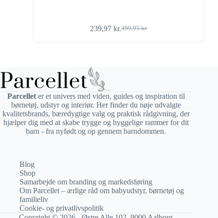
239,97
kr.
399,95
kr.
Den
Den
oprindelige
aktuelle
pris
pris
var:
er:
399,95 kr..
239,97 kr..
Parcellet
er et univers med viden, guides og inspiration til
børnetøj, udstyr og interiør. Her finder du nøje udvalgte
kvalitetsbrands, bæredygtige valg og praktisk rådgivning, der
hjælper dig med at skabe trygge og hyggelige rammer for dit
barn - fra nyfødt og op gennem barndommen.
Blog
Shop
Samarbejde om branding og markedsføring
Om Parcellet – ærlige råd om babyudstyr, børnetøj og
familieliv
Cookie- og privatlivspolitik
Copyright © 2026 - Østre Alle 102, 9000 Aalborg