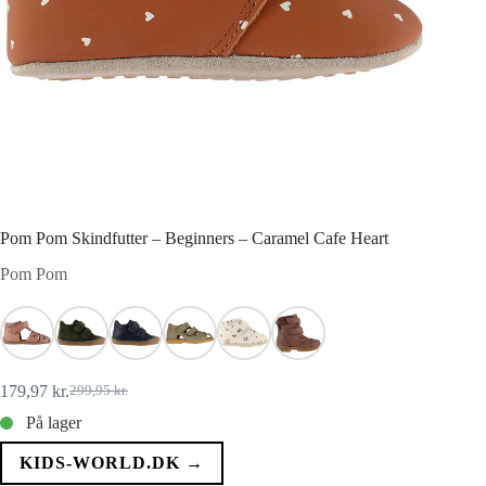
Pom Pom Skindfutter – Beginners – Caramel Cafe Heart
Pom Pom
179,97
kr.
299,95
kr.
Den
Den
oprindelige
aktuelle
På lager
pris
pris
var:
er:
KIDS-WORLD.DK →
299,95 kr..
179,97 kr..