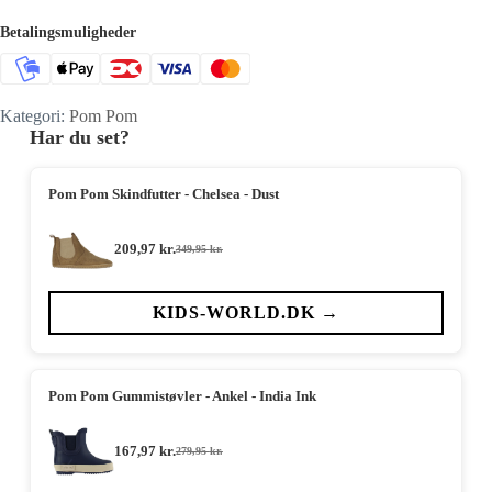
Betalingsmuligheder
Kategori:
Pom Pom
Har du set?
Pom Pom Skindfutter - Chelsea - Dust
209,97
kr.
349,95
kr.
Den
Den
oprindelige
aktuelle
pris
pris
var:
er:
KIDS-WORLD.DK →
349,95 kr..
209,97 kr..
Pom Pom Gummistøvler - Ankel - India Ink
167,97
kr.
279,95
kr.
Den
Den
oprindelige
aktuelle