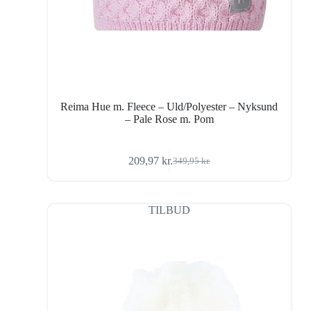
Reima Hue m. Fleece – Uld/Polyester – Nyksund
– Pale Rose m. Pom
209,97
kr.
349,95
kr.
Den
Den
oprindelige
aktuelle
pris
pris
var:
er:
TILBUD
349,95 kr..
209,97 kr..