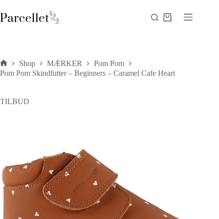
Fortsæt
til
Indkøbskurv
indhold
Shop
MÆRKER
Pom Pom
Forside
Pom Pom Skindfutter – Beginners – Caramel Cafe Heart
TILBUD