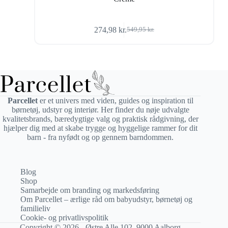
274,98
kr.
549,95
kr.
Den
Den
oprindelige
aktuelle
pris
pris
var:
er:
549,95 kr..
274,98 kr..
Parcellet
er et univers med viden, guides og inspiration til
børnetøj, udstyr og interiør. Her finder du nøje udvalgte
kvalitetsbrands, bæredygtige valg og praktisk rådgivning, der
hjælper dig med at skabe trygge og hyggelige rammer for dit
barn - fra nyfødt og op gennem barndommen.
Blog
Shop
Samarbejde om branding og markedsføring
Om Parcellet – ærlige råd om babyudstyr, børnetøj og
familieliv
Cookie- og privatlivspolitik
Copyright © 2026 - Østre Alle 102, 9000 Aalborg