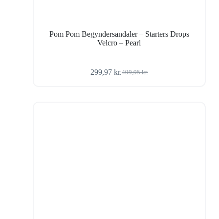
Pom Pom Begyndersandaler – Starters Drops
Velcro – Pearl
299,97
kr.
499,95
kr.
Den
Den
oprindelige
aktuelle
pris
pris
var:
er:
499,95 kr..
299,97 kr..