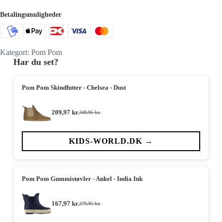
Betalingsmuligheder
Kategori:
Pom Pom
Har du set?
Pom Pom Skindfutter - Chelsea - Dust
209,97
kr.
349,95
kr.
Den
Den
oprindelige
aktuelle
pris
pris
var:
er:
KIDS-WORLD.DK →
349,95 kr..
209,97 kr..
Pom Pom Gummistøvler - Ankel - India Ink
167,97
kr.
279,95
kr.
Den
Den
oprindelige
aktuelle