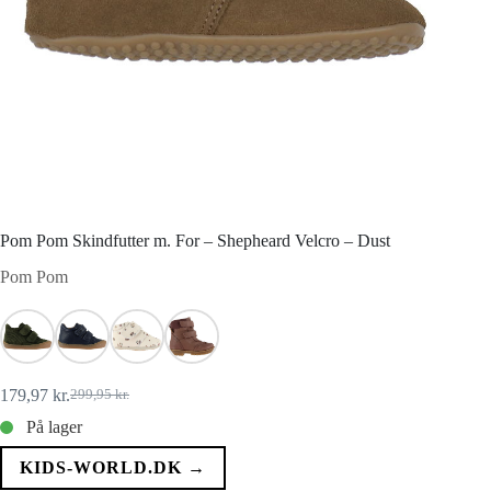
Pom Pom Skindfutter m. For – Shepheard Velcro – Dust
Pom Pom
179,97
kr.
299,95
kr.
Den
Den
oprindelige
aktuelle
På lager
pris
pris
var:
er:
KIDS-WORLD.DK →
299,95 kr..
179,97 kr..