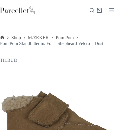
Fortsæt
til
Indkøbskurv
indhold
Shop
MÆRKER
Pom Pom
Forside
Pom Pom Skindfutter m. For – Shepheard Velcro – Dust
TILBUD