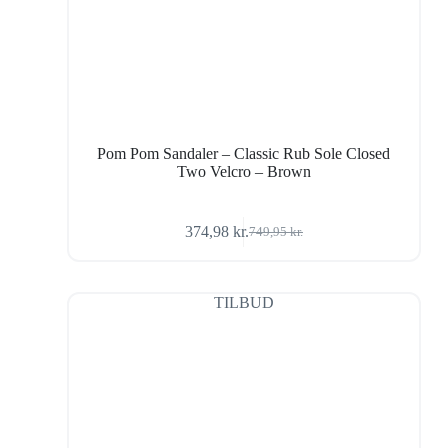
Pom Pom Sandaler – Classic Rub Sole Closed
Two Velcro – Brown
374,98
kr.
749,95
kr.
Den
Den
oprindelige
aktuelle
pris
pris
var:
er:
TILBUD
749,95 kr..
374,98 kr..