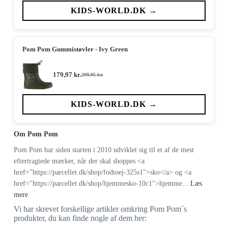
pris
pris
var:
er:
KIDS-WORLD.DK →
279,95 kr..
167,97 kr..
Pom Pom Gummistøvler - Ivy Green
179,97
kr.
299,95
kr.
Den
Den
oprindelige
aktuelle
pris
pris
var:
er:
KIDS-WORLD.DK →
299,95 kr..
179,97 kr..
Om Pom Pom
Pom Pom har siden starten i 2010 udviklet sig til et af de mest
eftertragtede mærker, når der skal shoppes <a
href="https://parcellet.dk/shop/fodtoej-325s1">sko</a> og <a
href="https://parcellet.dk/shop/hjemmesko-10c1">hjemme...
Læs
mere
Vi har skrevet forskellige artikler omkring Pom Pom´s
produkter, du kan finde nogle af dem her: