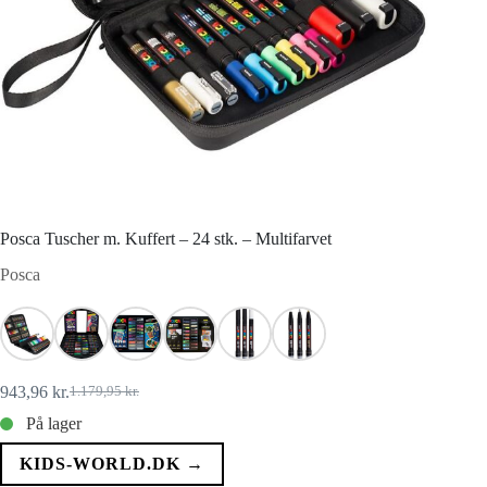
Posca Tuscher m. Kuffert – 24 stk. – Multifarvet
Posca
943,96
kr.
1.179,95
kr.
Den
Den
oprindelige
aktuelle
På lager
pris
pris
var:
er:
KIDS-WORLD.DK →
1.179,95 kr..
943,96 kr..