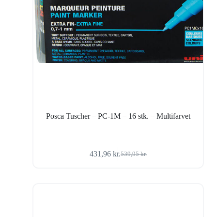
Posca Tuscher – PC-1M – 16 stk. – Multifarvet
431,96
kr.
539,95
kr.
Den
Den
oprindelige
aktuelle
pris
pris
var:
er:
539,95 kr..
431,96 kr..