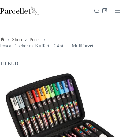
Fortsæt
til
Indkøbskurv
indhold
Shop
Posca
Forside
Posca Tuscher m. Kuffert – 24 stk. – Multifarvet
TILBUD