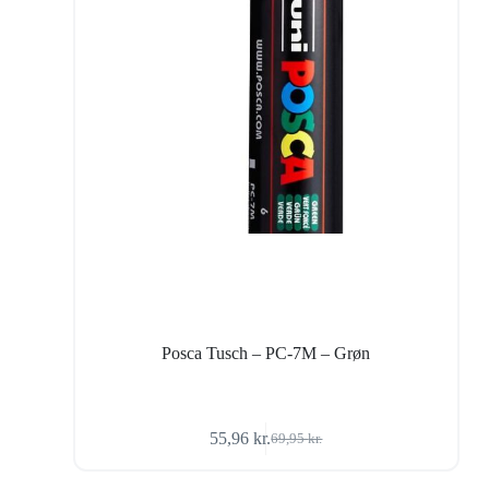
Posca Tusch – PC-7M – Grøn
55,96
kr.
69,95
kr.
Den
Den
oprindelige
aktuelle
pris
pris