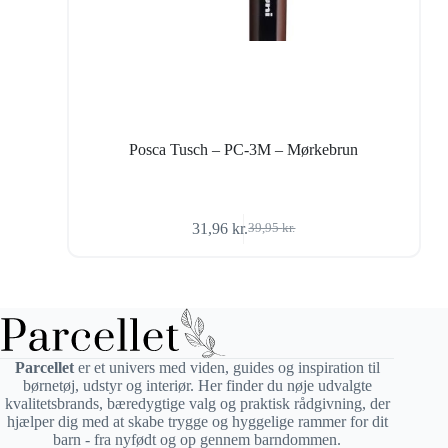
Posca Tusch – PC-3M – Mørkebrun
31,96
kr.
39,95
kr.
Den
Den
oprindelige
aktuelle
pris
pris
var:
er:
39,95 kr..
31,96 kr..
Parcellet
er et univers med viden, guides og inspiration til
børnetøj, udstyr og interiør. Her finder du nøje udvalgte
kvalitetsbrands, bæredygtige valg og praktisk rådgivning, der
hjælper dig med at skabe trygge og hyggelige rammer for dit
barn - fra nyfødt og op gennem barndommen.