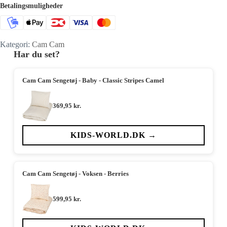
Betalingsmuligheder
Kategori:
Cam Cam
Har du set?
Cam Cam Sengetøj - Baby - Classic Stripes Camel
369,95
kr.
KIDS-WORLD.DK →
Cam Cam Sengetøj - Voksen - Berries
599,95
kr.