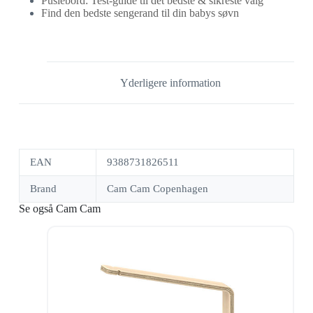
Puslebord: Test-guide til det bedste & sikreste valg
Find den bedste sengerand til din babys søvn
Yderligere information
EAN
9388731826511
Brand
Cam Cam Copenhagen
Se også Cam Cam