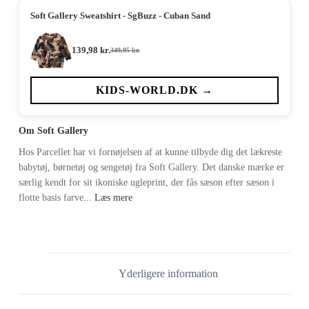
Soft Gallery Sweatshirt - SgBuzz - Cuban Sand
139,98
kr.
349,95
kr.
Den
Den
oprindelige
aktuelle
pris
pris
var:
er:
KIDS-WORLD.DK →
349,95 kr..
139,98 kr..
Om Soft Gallery
Hos Parcellet har vi fornøjelsen af at kunne tilbyde dig det lækreste
babytøj, børnetøj og sengetøj fra Soft Gallery. Det danske mærke er
særlig kendt for sit ikoniske ugleprint, der fås sæson efter sæson i
flotte basis farve...
Læs mere
Yderligere information