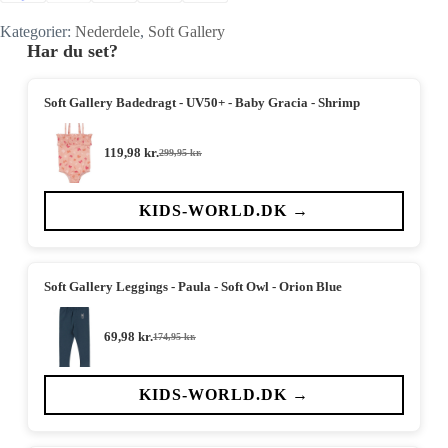
Kategorier:
Nederdele
,
Soft Gallery
Har du set?
Soft Gallery Badedragt - UV50+ - Baby Gracia - Shrimp
119,98
kr.
299,95
kr.
Den
Den
oprindelige
aktuelle
pris
pris
var:
er:
KIDS-WORLD.DK →
299,95 kr..
119,98 kr..
Soft Gallery Leggings - Paula - Soft Owl - Orion Blue
69,98
kr.
174,95
kr.
Den
Den
oprindelige
aktuelle
pris
pris
var:
er:
KIDS-WORLD.DK →
174,95 kr..
69,98 kr..