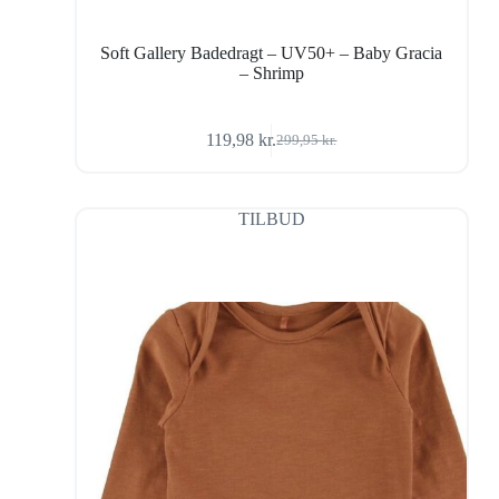
Soft Gallery Badedragt – UV50+ – Baby Gracia
– Shrimp
119,98
kr.
299,95
kr.
Den
Den
oprindelige
aktuelle
pris
pris
var:
er:
TILBUD
299,95 kr..
119,98 kr..