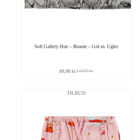
Soft Gallery Hue – Beanie – Grå m. Ugler
49,98
kr.
124,95
kr.
Den
Den
oprindelige
aktuelle
pris
pris
var:
er:
TILBUD
124,95 kr..
49,98 kr..