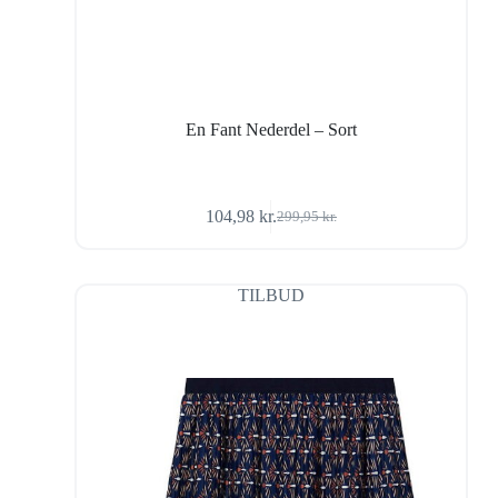
En Fant Nederdel – Sort
104,98
kr.
299,95
kr.
Den
Den
oprindelige
aktuelle
pris
pris
var:
er:
TILBUD
299,95 kr..
104,98 kr..