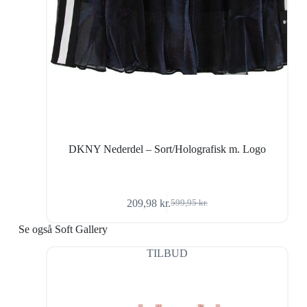
DKNY Nederdel – Sort/Holografisk m. Logo
209,98
kr.
599,95
kr.
Den
Den
oprindelige
aktuelle
Se også Soft Gallery
pris
pris
var:
er:
TILBUD
599,95 kr..
209,98 kr..