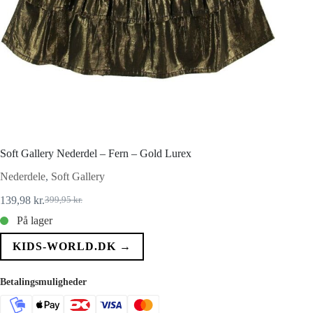
Soft Gallery Nederdel – Fern – Gold Lurex
Nederdele
,
Soft Gallery
139,98
kr.
399,95
kr.
Den
Den
oprindelige
aktuelle
På lager
pris
pris
var:
er:
KIDS-WORLD.DK →
399,95 kr..
139,98 kr..
Betalingsmuligheder