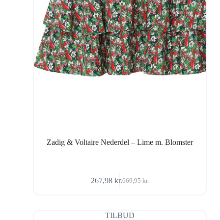
Zadig & Voltaire Nederdel – Lime m. Blomster
267,98
kr.
669,95
kr.
Den
Den
oprindelige
aktuelle
pris
pris
var:
er:
TILBUD
669,95 kr..
267,98 kr..