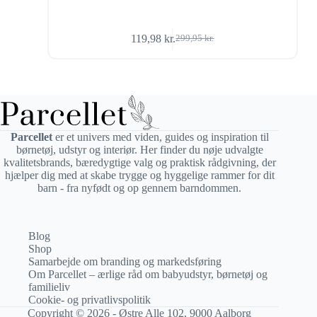
119,98
kr.
299,95
kr.
Den
Den
oprindelige
aktuelle
pris
pris
var:
er:
299,95 kr..
119,98 kr..
Parcellet
er et univers med viden, guides og inspiration til
børnetøj, udstyr og interiør. Her finder du nøje udvalgte
kvalitetsbrands, bæredygtige valg og praktisk rådgivning, der
hjælper dig med at skabe trygge og hyggelige rammer for dit
barn - fra nyfødt og op gennem barndommen.
Blog
Shop
Samarbejde om branding og markedsføring
Om Parcellet – ærlige råd om babyudstyr, børnetøj og
familieliv
Cookie- og privatlivspolitik
Copyright © 2026 - Østre Alle 102, 9000 Aalborg