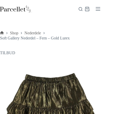
Fortsæt
til
Indkøbskurv
indhold
Shop
Nederdele
Forside
Soft Gallery Nederdel – Fern – Gold Lurex
TILBUD