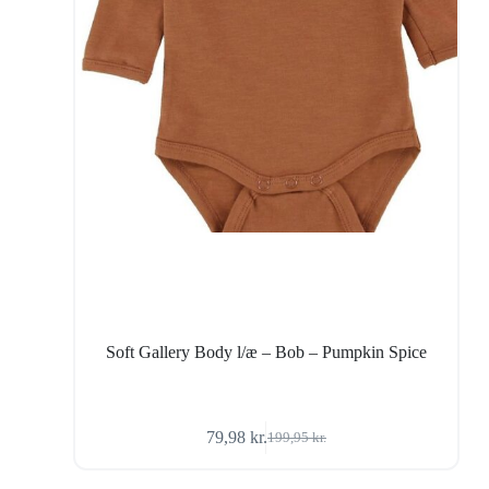
Soft Gallery Body l/æ – Bob – Pumpkin Spice
79,98
kr.
199,95
kr.
Den
Den
oprindelige
aktuelle
pris
pris