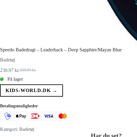
Speedo Badedragt – Leaderback – Deep Sapphire/Mayan Blue
Badetøj
230,97
kr.
329,95
kr.
Den
Den
oprindelige
aktuelle
På lager
pris
pris
var:
er:
KIDS-WORLD.DK →
329,95 kr..
230,97 kr..
Betalingsmuligheder
Kategori:
Badetøj
Har du set?