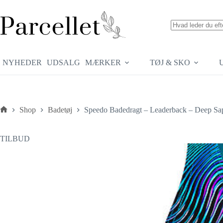
Fortsæt
til
indhold
Ingen
resultater
NYHEDER
UDSALG
MÆRKER
TØJ & SKO
Shop
Badetøj
Speedo Badedragt – Leaderback – Deep Sa
Forside
TILBUD