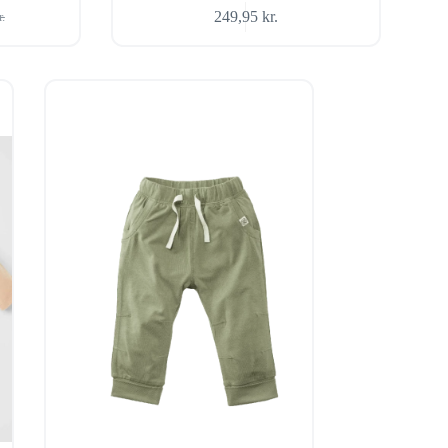
249,95
kr.
r.
ige
r..
r..