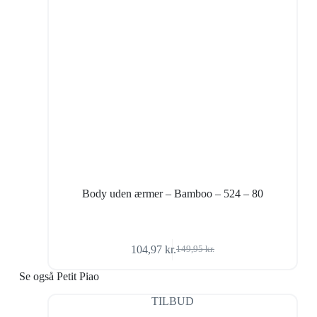
Body uden ærmer – Bamboo – 524 – 80
104,97
kr.
149,95
kr.
Den
Den
oprindelige
aktuelle
Se også Petit Piao
pris
pris
var:
er:
TILBUD
149,95 kr..
104,97 kr..