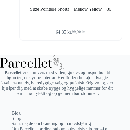
Suze Pointelle Shorts – Mellow Yellow – 86
64,35
kr.
99,00
kr.
Den
Den
oprindelige
aktuelle
pris
pris
var:
er:
99,00 kr..
64,35 kr..
Parcellet
er et univers med viden, guides og inspiration til
børnetøj, udstyr og interiør. Her finder du nøje udvalgte
kvalitetsbrands, bæredygtige valg og praktisk rådgivning, der
hjælper dig med at skabe trygge og hyggelige rammer for dit
barn - fra nyfødt og op gennem barndommen.
Blog
Shop
Samarbejde om branding og markedsføring
Om Parcellet – ærlige råd om babyudstyr, børnetøj og