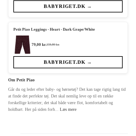
pris
pris
var:
er:
BABYRIGET.DK →
159,00 kr..
63,00 kr..
Petit Piao Leggings - Heart - Dark Grape/White
79,00
kr.
159,00
kr.
Den
Den
oprindelige
aktuelle
pris
pris
var:
er:
BABYRIGET.DK →
159,00 kr..
79,00 kr..
Om Petit Piao
Går du og leder efter baby- og børnetøj? Det kan tage rigtig lang tid
at finde det perfekte tøj. Det skal nemlig leve op til en række
forskellige kriterier; det skal både være flot, komfortabelt og
holdbart. Her på siden forh...
Læs mere