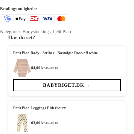
Betalingsmuligheder
Kategorier:
Bodystockings
,
Petit Piao
Har du set?
Petit Piao Body - Striber - Nostalgic Rose/off white
84,00
kr.
169,00
kr.
Den
Den
oprindelige
aktuelle
pris
pris
var:
er:
BABYRIGET.DK →
169,00 kr..
84,00 kr..
Petit Piao Leggings Elderberry
63,00
kr.
159,00
kr.
Den
Den
oprindelige
aktuelle