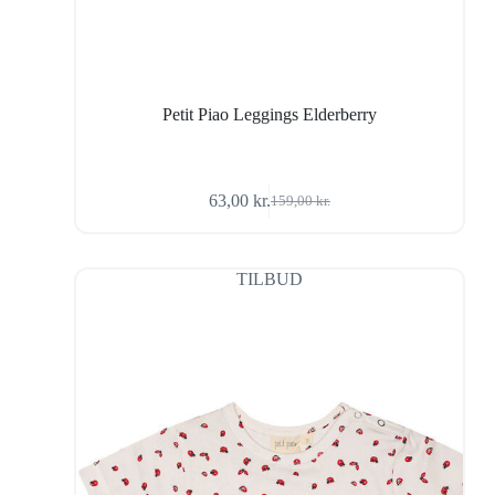
Petit Piao Leggings Elderberry
63,00
kr.
159,00
kr.
Den
Den
oprindelige
aktuelle
pris
pris
var:
er:
TILBUD
159,00 kr..
63,00 kr..