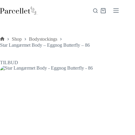
Fortsæt
til
Indkøbskurv
indhold
Shop
Bodystockings
Forside
Star Langærmet Body – Eggnog Butterfly – 86
TILBUD