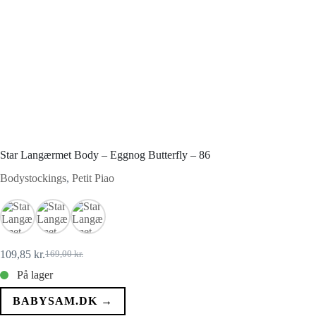
Star Langærmet Body – Eggnog Butterfly – 86
Bodystockings
,
Petit Piao
109,85
kr.
169,00
kr.
Den
Den
oprindelige
aktuelle
På lager
pris
pris
var:
er:
BABYSAM.DK →
169,00 kr..
109,85 kr..