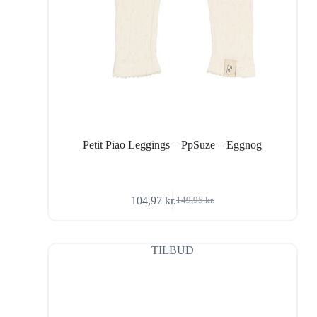
Petit Piao Leggings – PpSuze – Eggnog
104,97
kr.
149,95
kr.
Den
Den
oprindelige
aktuelle
pris
pris
var:
er:
TILBUD
149,95 kr..
104,97 kr..